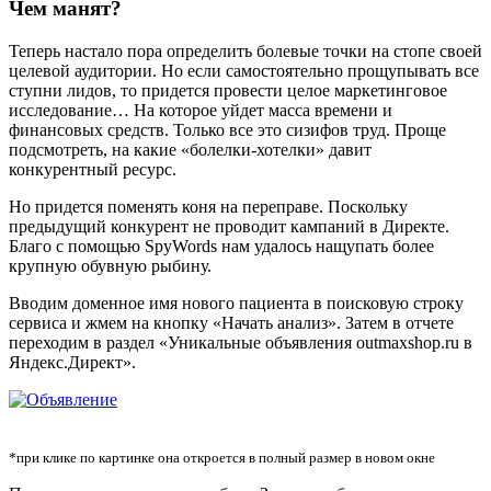
Чем манят?
Теперь настало пора определить болевые точки на стопе своей
целевой аудитории. Но если самостоятельно прощупывать все
ступни лидов, то придется провести целое маркетинговое
исследование… На которое уйдет масса времени и
финансовых средств. Только все это сизифов труд. Проще
подсмотреть, на какие «болелки-хотелки» давит
конкурентный ресурс.
Но придется поменять коня на переправе. Поскольку
предыдущий конкурент не проводит кампаний в Директе.
Благо с помощью SpyWords нам удалось нащупать более
крупную обувную рыбину.
Вводим доменное имя нового пациента в поисковую строку
сервиса и жмем на кнопку «Начать анализ». Затем в отчете
переходим в раздел «Уникальные объявления outmaxshop.ru в
Яндекс.Директ».
*при клике по картинке она откроется в полный размер в новом окне