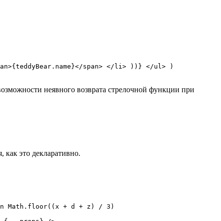
an>{teddyBear.name}</span> </li> ))} </ul> )

возможности неявного возврата стрелочной функции при
, как это декларативно.
n Math.floor((x + d + z) / 3)
