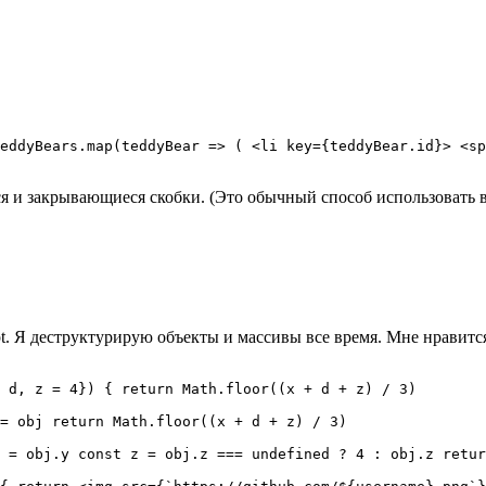
eddyBears.map(teddyBear => ( <li key={teddyBear.id}> <sp
 и закрывающиеся скобки. (Это обычный способ использовать 
t. Я деструктурирую объекты и массивы все время. Мне нравится
 d, z = 4}) { return Math.floor((x + d + z) / 3)

= obj return Math.floor((x + d + z) / 3)

 = obj.y const z = obj.z === undefined ? 4 : obj.z retur