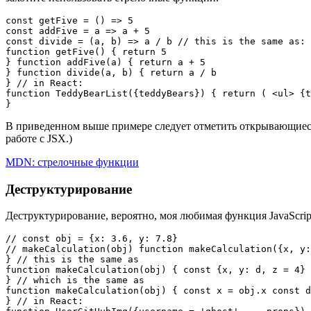
const getFive = () => 5

const addFive = a => a + 5

const divide = (a, b) => a / b // this is the same as:

function getFive() { return 5

} function addFive(a) { return a + 5

} function divide(a, b) { return a / b

} // in React:

function TeddyBearList({teddyBears}) { return ( <ul> {t
}
В приведенном выше примере следует отметить открывающиеся
работе с JSX.)
MDN: стрелочные функции
Деструктурирование
Деструктурирование, вероятно, моя любимая функция JavaScrip
// const obj = {x: 3.6, y: 7.8}

// makeCalculation(obj) function makeCalculation({x, y:
} // this is the same as

function makeCalculation(obj) { const {x, y: d, z = 4} 
} // which is the same as

function makeCalculation(obj) { const x = obj.x const d
} // in React:
