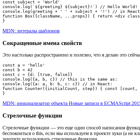
const subject = 'World'

console.log(`${greeting} ${subject}!`) // Hello World! 
console.log(greeting + ' ' + subject + '!') // in React
function Box({className, ...props}) { return <div class
}
MDN: литералы шаблонов
Сокращенные имена свойств
Это настолько распространено и полезно, что я делаю это сейча
const a = 'hello'

const b = 42

const c = {d: [true, false]}

console.log({a, b, c}) // this is the same as:

console.log({a: a, b: b, c: c}) // in React:

function Counter({initialCount, step}) { const [count, 
}
MDN: инициализатор объекта Новые записи в ECMAScript 201
Стрелочные функции
Стрелочные функции — это еще один способ написания функций 
беспокоиться о this, если мы используем в проекте хуки (а не
захотите использовать стрелочные функции.