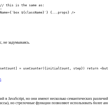
// this is the same as:

:

Name={`box ${className}`} {...props} />

с, не задумываясь.
setCount] = useCounter({initialCount, step}) return <but
5
в JavaScript, но они имеют несколько семантических различий. 
 классы), но стрелочные функции позволяют использовать более 