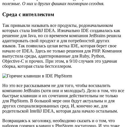
полезные. О них и других фишках поговорим сегодня.
Среда с интеллектом
Так привыкли называть все продукты, родоначальником
которых стала IntelliJ IDEA. Изначально IDE создавалась как
решение для Java, но со временем компания JetBrains решила
адаптировать свой продукт и для потребностей других
языков. Так появилась целая ветка IDE, которая берет свое
начало от IDEA. Здесь не только решения для PHP. Компания
выпустила среды, адаптированные для Ruby, Python,
Objective-C и прочих. При этом, в 9/10 случаев это удачная
сборка, которая стала бестселлером.
Но это все рассказываем не для того, чтобы восхвалить
компанию JetBrains (хотя они и молодцы!). Дело в том, что все
быстрые клавиши и их сочетания действительны не только
для PhpStorm. В большой мере они будут актуальны и для
других специализированных сред. И, конечно же, для
родительской IntelliJ IDEA, которая дала начало остальным.
Возвращаясь к заголовку, необходимо сказать и о том, что
наборов горячих клавиш у PhpStorm достаточно. И это тоже