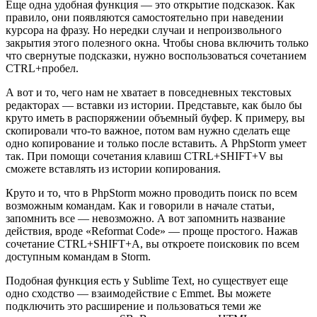
Еще одна удобная функция — это открытие подсказок. Как
правило, они появляются самостоятельно при наведении
курсора на фразу. Но нередки случаи и непроизвольного
закрытия этого полезного окна. Чтобы снова включить только
что свернутые подсказки, нужно воспользоваться сочетанием
CTRL+пробел.
А вот и то, чего нам не хватает в повседневных текстовых
редакторах — вставки из истории. Представьте, как было бы
круто иметь в распоряжении объемный буфер. К примеру, вы
скопировали что-то важное, потом вам нужно сделать еще
одно копирование и только после вставить. А PhpStorm умеет
так. При помощи сочетания клавиш CTRL+SHIFT+V вы
сможете вставлять из истории копирования.
Круто и то, что в PhpStorm можно проводить поиск по всем
возможным командам. Как и говорили в начале статьи,
запомнить все — невозможно. А вот запомнить название
действия, вроде «Reformat Code» — проще простого. Нажав
сочетание CTRL+SHIFT+A, вы откроете поисковик по всем
доступным командам в Storm.
Подобная функция есть у Sublime Text, но существует еще
одно сходство — взаимодействие с Emmet. Вы можете
подключить это расширение и пользоваться теми же