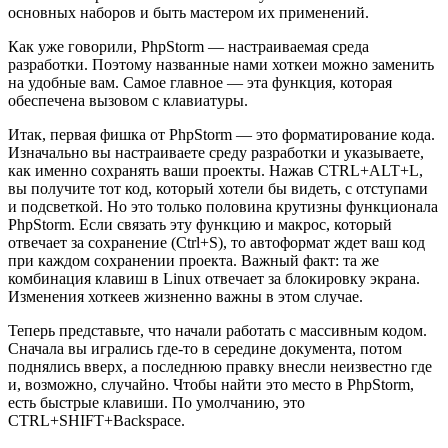
основных наборов и быть мастером их применений.
Как уже говорили, PhpStorm — настраиваемая среда
разработки. Поэтому названные нами хоткеи можно заменить
на удобные вам. Самое главное — эта функция, которая
обеспечена вызовом с клавиатуры.
Итак, первая фишка от PhpStorm — это форматирование кода.
Изначально вы настраиваете среду разработки и указываете,
как именно сохранять ваши проекты. Нажав CTRL+ALT+L,
вы получите тот код, который хотели бы видеть, с отступами
и подсветкой. Но это только половина крутизны функционала
PhpStorm. Если связать эту функцию и макрос, который
отвечает за сохранение (Ctrl+S), то автоформат ждет ваш код
при каждом сохранении проекта. Важный факт: та же
комбинация клавиш в Linux отвечает за блокировку экрана.
Изменения хоткеев жизненно важны в этом случае.
Теперь представьте, что начали работать с массивным кодом.
Сначала вы игрались где-то в середине документа, потом
поднялись вверх, а последнюю правку внесли неизвестно где
и, возможно, случайно. Чтобы найти это место в PhpStorm,
есть быстрые клавиши. По умолчанию, это
CTRL+SHIFT+Backspace.