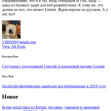
сокращениями, что и в SB. Ведь генерация HTML-кода —
одна из базовых задач для веб-разработчика. К тому же, это
далеко не все, что может Emmet. Ждем версии на русском. А у
нас все!
1580509@gmail.com
View All Posts
Post
Previous Post
navigation
Ситуация с поддержкой Unicode в поисковой выдаче Google
Next Post
JavaScript-фреймворки наиболее востребованные в 2019 году
Новое
Белая логистика из Китая: доставка, таможня и экономия