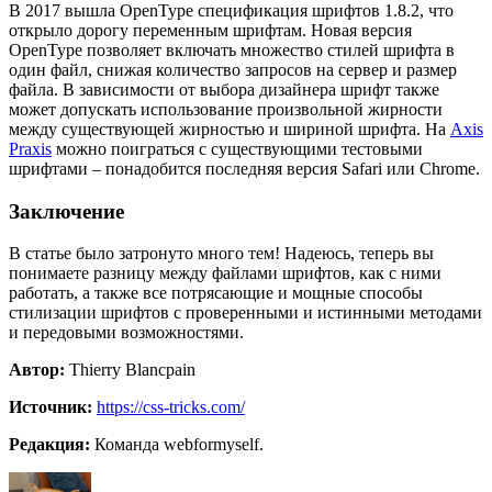
В 2017 вышла OpenType спецификация шрифтов 1.8.2, что
открыло дорогу переменным шрифтам. Новая версия
OpenType позволяет включать множество стилей шрифта в
один файл, снижая количество запросов на сервер и размер
файла. В зависимости от выбора дизайнера шрифт также
может допускать использование произвольной жирности
между существующей жирностью и шириной шрифта. На
Axis
Praxis
можно поиграться с существующими тестовыми
шрифтами – понадобится последняя версия Safari или Chrome.
Заключение
В статье было затронуто много тем! Надеюсь, теперь вы
понимаете разницу между файлами шрифтов, как с ними
работать, а также все потрясающие и мощные способы
стилизации шрифтов с проверенными и истинными методами
и передовыми возможностями.
Автор:
Thierry Blancpain
Источник:
https://css-tricks.com/
Редакция:
Команда webformyself.