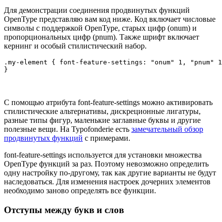
Для демонстрации соединения продвинутых функций
OpenType представляю вам код ниже. Код включает числовые
символы с поддержкой OpenType, старых цифр (onum) и
пропорциональных цифр (pnum). Также шрифт включает
кернинг и особый стилистический набор.
.my-element { font-feature-settings: "onum" 1, "pnum" 1
С помощью атрибута font-feature-settings можно активировать
стилистические альтернативы, дискреционные лигатуры,
разные типы фигур, маленькие заглавные буквы и другие
полезные вещи. На Typofonderie есть
замечательный обзор
продвинутых функций
с примерами.
font-feature-settings используется для установки множества
OpenType функций за раз. Поэтому невозможно определить
одну настройку по-другому, так как другие варианты не будут
наследоваться. Для изменения настроек дочерних элементов
необходимо заново определять все функции.
Отступы между букв и слов