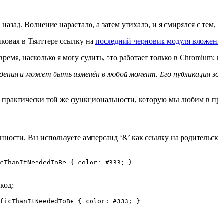
ад. Волнение нарастало, а затем утихало, и я смирялся с тем, 
иковал в Твиттере ссылку на
последний черновик модуля вложе
время, насколько я могу судить, это работает только в Chromium
дения и может быть изменён в любой момент. Его публикация з
у практически той же функциональности, которую мы любим в пр
ности. Вы используете амперсанд ‘&’ как ссылку на родительски
cThanItNeededToBe { color: #333; }

код:
ficThanItNeededToBe { color: #333; }
