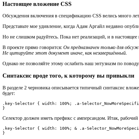
Настоящее вложение CSS
Обсуждения включения в спецификацию CSS велись много лет наз
Представьте мое удивление, когда Адам Аргайл недавно опубл
Но не слишком радуйтесь. Пока нет реализаций, и в настоящее 
В проекте прямо говорится:
Он предназначен только для обсуж
Не цитируйте этот документ иначе, как незавершённый.
Однако не позволяйте этому ослабить наш энтузиазм по повод
Синтаксис вроде того, к которому вы привыкли
В разделе 2 черновика описывается типичный синтаксис вложен
будет:
.key-Selector { width: 100%; .a-Selector_NowMoreSpecifi
}
Селектор должен иметь префикс с амперсандом. Итак, рабочий 
.key-Selector { width: 100%; & .a-Selector_NowMoreSpeci
}