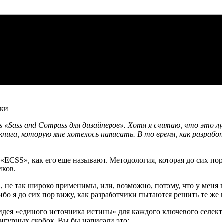
ass «Sass and Compass для дизайнеров». Хотя я считаю, что это 
 книга, которую мне хотелось написать. В то время, как разрабо
«ECSS», как его еще называют. Методология, которая до сих по
иков.
, не так широко применимы, или, возможно, потому, что у меня
 ибо я до сих пор вижу, как разработчики пытаются решить те же
ея «единого источника истины» для каждого ключевого селектора
игурных скобок. Вы бы написали это: