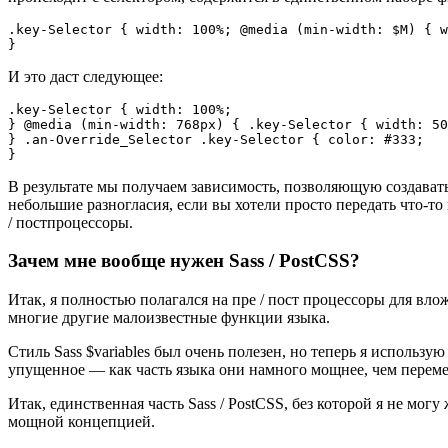
.key-Selector { width: 100%; @media (min-width: $M) { w
}
И это даст следующее:
.key-Selector { width: 100%;

} @media (min-width: 768px) { .key-Selector { width: 50
} .an-Override_Selector .key-Selector { color: #333;

}
В результате мы получаем зависимость, позволяющую создавать
небольшие разногласия, если вы хотели просто передать что-т
/ постпроцессоры.
Зачем мне вообще нужен Sass / PostCSS?
Итак, я полностью полагался на пре / пост процессоры для вло
многие другие малоизвестные функции языка.
Стиль Sass $variables был очень полезен, но теперь я использ
упущенное — как часть языка они намного мощнее, чем переменн
Итак, единственная часть Sass / PostCSS, без которой я не мо
мощной концепцией.