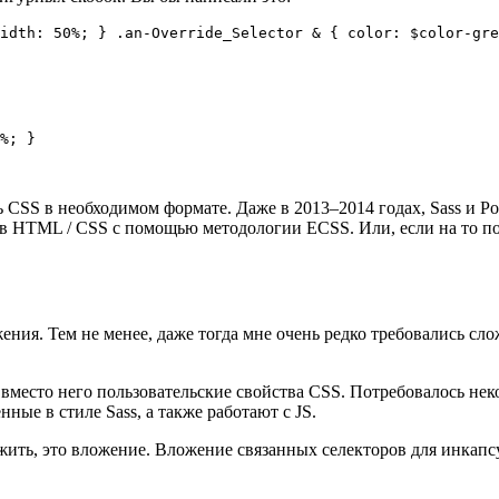
idth: 50%; } .an-Override_Selector & { color: $color-gre
%; }

 CSS в необходимом формате. Даже в 2013–2014 годах, Sass и P
о в HTML / CSS с помощью методологии ECSS. Или, если на то по
жения. Тем не менее, даже тогда мне очень редко требовались сл
ую вместо него пользовательские свойства CSS. Потребовалось не
ые в стиле Sass, а также работают с JS.
гу жить, это вложение. Вложение связанных селекторов для инкап