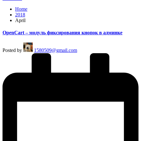
Home
2018
April
OpenCart – модуль фиксирования кнопок в админке
Posted by
1580509@gmail.com