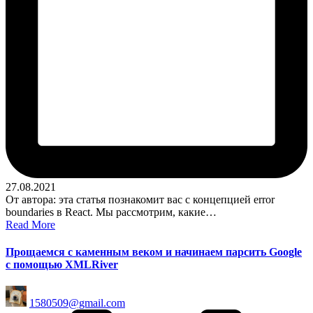
27.08.2021
От автора: эта статья познакомит вас с концепцией error
boundaries в React. Мы рассмотрим, какие…
Read More
Прощаемся с каменным веком и начинаем парсить Google
с помощью XMLRiver
Posted
1580509@gmail.com
by