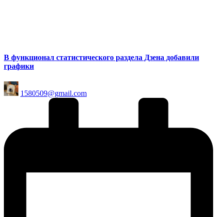
В функционал статистического раздела Дзена добавили
графики
Posted
1580509@gmail.com
by