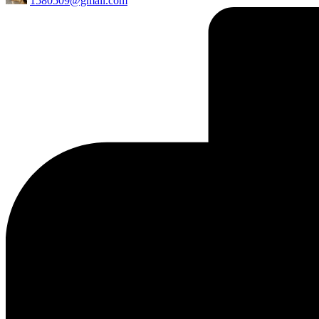
1580509@gmail.com
by