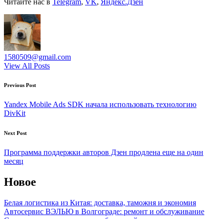
Читайте нас в
Telegram
,
VK
,
Яндекс.Дзен
1580509@gmail.com
View All Posts
Post
Previous Post
navigation
Yandex Mobile Ads SDK начала использовать технологию
DivKit
Next Post
Программа поддержки авторов Дзен продлена еще на один
месяц
Новое
Белая логистика из Китая: доставка, таможня и экономия
Автосервис ВЭЛЬЮ в Волгограде: ремонт и обслуживание