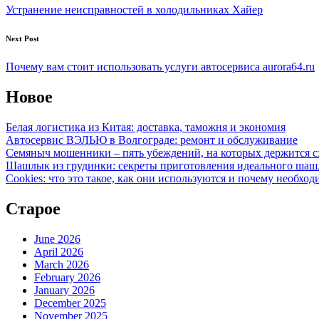
navigation
Устранение неисправностей в холодильниках Хайер
Next Post
Почему вам стоит использовать услуги автосервиса aurora64.ru
Новое
Белая логистика из Китая: доставка, таможня и экономия
Автосервис ВЭЛЬЮ в Волгограде: ремонт и обслуживание
Семяныч мошенники – пять убеждений, на которых держится с
Шашлык из грудинки: секреты приготовления идеального ша
Cookies: что это такое, как они используются и почему необход
Старое
June 2026
April 2026
March 2026
February 2026
January 2026
December 2025
November 2025