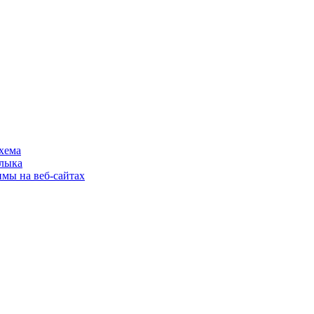
хема
шлыка
имы на веб-сайтах