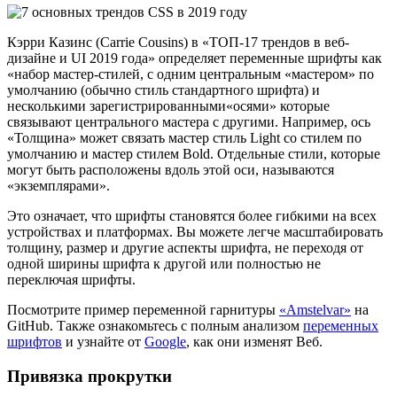
Кэрри Казинс (Carrie Cousins) в «ТОП-17 трендов в веб-
дизайне и UI 2019 года» определяет переменные шрифты как
«набор мастер-стилей, с одним центральным «мастером» по
умолчанию (обычно стиль стандартного шрифта) и
несколькими зарегистрированными«осями» которые
связывают центрального мастера с другими. Например, ось
«Толщина» может связать мастер стиль Light со стилем по
умолчанию и мастер стилем Bold. Отдельные стили, которые
могут быть расположены вдоль этой оси, называются
«экземплярами».
Это означает, что шрифты становятся более гибкими на всех
устройствах и платформах. Вы можете легче масштабировать
толщину, размер и другие аспекты шрифта, не переходя от
одной ширины шрифта к другой или полностью не
переключая шрифты.
Посмотрите пример переменной гарнитуры
«Amstelvar»
на
GitHub. Также ознакомьтесь с полным анализом
переменных
шрифтов
и узнайте от
Google
, как они изменят Веб.
Привязка прокрутки