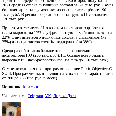
зарплаты в сфере отечественного IT. Во втором полугодии
2021 средняя ставка айтишника составила 140 тыс. руб. Самая
большая зарплата – у московских специалистов (более 190
тыс. руб.). В регионах средняя оплата труда в IT составляет
130 тыс. руб.
При этом отмечается. Что в целом по отрасли заработная
плата выросла на 17%, а у фриланствующих айтишников – на
22%. Ощутимее всего поднялись доходы у сисадминов (на
25%) и специалистов службы поддержки (на 38%).
Среди разработчиков больше остальных получают
архитекторы ПО (256 тыс. руб.). Но больше всего оплата
выросла у full stack-разработчиков (на 25% до 150 тыс. руб.).
Самые доходные языки программирования: Elixir, Objective-C,
Swift. Программисты, пишущие на этих языках, зарабатывают
от 200 до 238 тыс. руб. в месяц.
Источник:
habr.com
Читайте нас в
Telegram
,
VK
,
Яндекс.Дзен