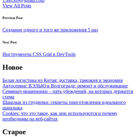
1580509@gmail.com
View All Posts
Post
Previous Post
navigation
Создание одного и того же приложения 5 раз
Next Post
Инструменты CSS Grid в DevTools
Новое
Белая логистика из Китая: доставка, таможня и экономия
Автосервис ВЭЛЬЮ в Волгограде: ремонт и обслуживание
Семяныч мошенники – пять убеждений, на которых держится
схема
Шашлык из грудинки: секреты приготовления идеального
шашлыка
Cookies: что это такое, как они используются и почему
необходимы на веб-сайтах
Старое