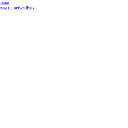
шлыка
имы на веб-сайтах