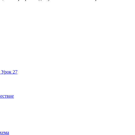
 Урок 27
шествие
хема