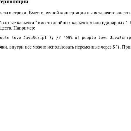
терполяции
сла в строки. Вместо ручной конвертации вы вставляете число 
обратные кавычки ` вместо двойных кавычек « или одинарных ‘.
уществ. Например:
ople love JavaScript`); // "99% of people love JavaScrip
ычки, внутри нее можно использовать переменные через ${}. Пр