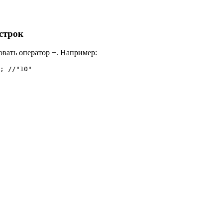
строк
овать оператор +. Например:
; //"10"