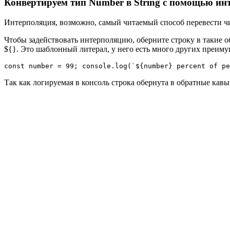
Конвертируем тип Number в String с помощью ин
Интерполяция, возможно, самый читаемый способ перевести чи
Чтобы задействовать интерполяцию, оберните строку в такие 
${}. Это шаблонный литерал, у него есть много других преим
const number = 99; console.log(`${number} percent of pe
Так как логируемая в консоль строка обернута в обратные кав