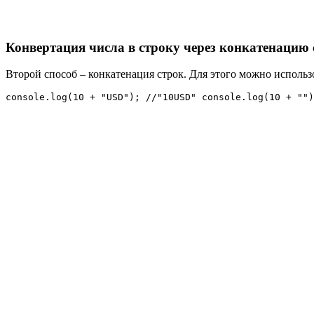
Конвертация числа в строку через конкатенацию 
Второй способ – конкатенация строк. Для этого можно использ
console.log(10 + "USD"); //"10USD" console.log(10 + "")