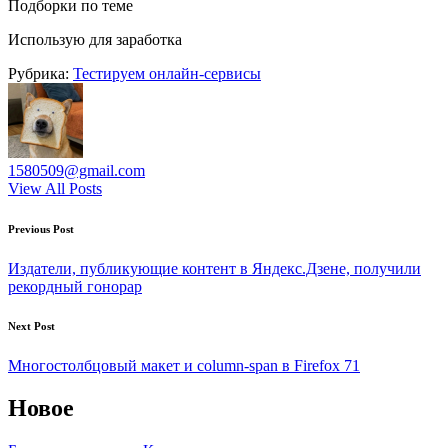
Подборки по теме
Использую для заработка
Рубрика:
Тестируем онлайн-сервисы
1580509@gmail.com
View All Posts
Post
Previous Post
navigation
Издатели, публикующие контент в Яндекс.Дзене, получили
рекордный гонорар
Next Post
Многостолбцовый макет и column-span в Firefox 71
Новое