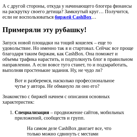
А с другой стороны, откуда у начинающего блогера финансы
на раскрутку своего детища? Замкнутый круг… Получится,
если не воспользоваться
биржей CashBox
…
Примеряли эту рубашку!
Запуск новой площадки на тощий кошелек – еще то
удовольствие. Но именно так я и стартовал. Сейчас все проще
благодаря таким биржам, как CashBox. Она поможет и
объемы трафика нарастить, и подтолкнуть блог в правильном
направлении. А если вовсе туго станет, то и подзаработать,
выполняя простенькие задания. Ну, не чудо ли?
Вот и разберемся, насколько профессиональное
чутье у автора. Не обмануло ли оно его?
Знакомство с биржей начнем с описания основных
характеристик:
Специализация
– продвижение сайтов, мобильных
приложений, сообществ и групп.
На самом деле CashBox двигает все, что
только можно сдвинуть с местами