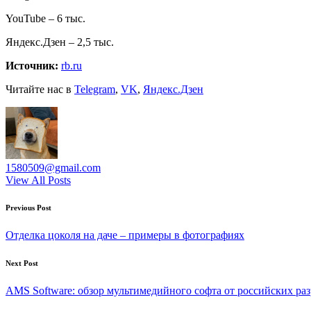
YouTube – 6 тыс.
Яндекс.Дзен – 2,5 тыс.
Источник:
rb.ru
Читайте нас в
Telegram
,
VK
,
Яндекс.Дзен
1580509@gmail.com
View All Posts
Post
Previous Post
navigation
Отделка цоколя на даче – примеры в фотографиях
Next Post
AMS Software: обзор мультимедийного софта от российских ра