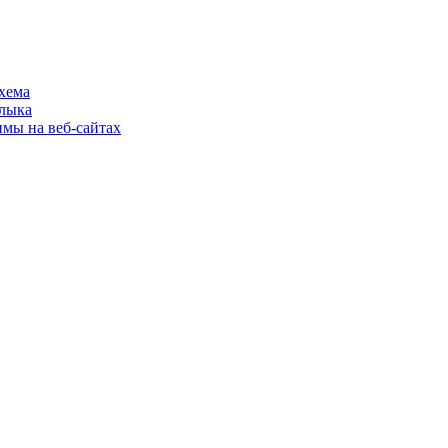
хема
шлыка
имы на веб-сайтах