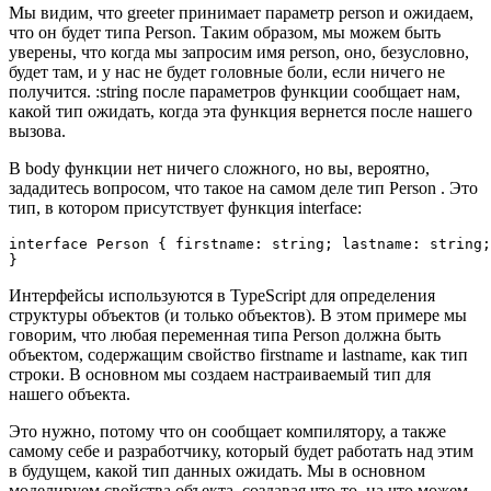
Мы видим, что greeter принимает параметр person и ожидаем,
что он будет типа Person. Таким образом, мы можем быть
уверены, что когда мы запросим имя рerson, оно, безусловно,
будет там, и у нас не будет головные боли, если ничего не
получится. :string после параметров функции сообщает нам,
какой тип ожидать, когда эта функция вернется после нашего
вызова.
В body функции нет ничего сложного, но вы, вероятно,
зададитесь вопросом, что такое на самом деле тип Person . Это
тип, в котором присутствует функция interface:
interface Person { firstname: string; lastname: string;

Интерфейсы используются в TypeScript для определения
структуры объектов (и только объектов). В этом примере мы
говорим, что любая переменная типа Person должна быть
объектом, содержащим свойство firstname и lastname, как тип
строки. В основном мы создаем настраиваемый тип для
нашего объекта.
Это нужно, потому что он сообщает компилятору, а также
самому себе и разработчику, который будет работать над этим
в будущем, какой тип данных ожидать. Мы в основном
моделируем свойства объекта, создавая что-то, на что можем