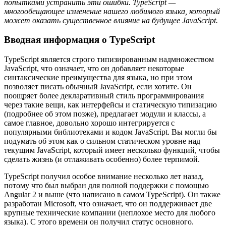
попытками устранить эти ошибки. TypeScript —
многообещающее изменение нашего любимого языка, который
может оказать существенное влияние на будущее JavaScript.
Вводная информация о TypeScript
TypeScript является строго типизированным надмножеством
JavaScript, что означает, что он добавляет некоторые
синтаксические преимущества для языка, но при этом
позволяет писать обычный JavaScript, если хотите. Он
поощряет более декларативный стиль программирования
через такие вещи, как интерфейсы и статическую типизацию
(подробнее об этом позже), предлагает модули и классы, а
самое главное, довольно хорошо интегрируется с
популярными библиотеками и кодом JavaScript. Вы могли бы
подумать об этом как о сильном статическом уровне над
текущим JavaScript, который имеет несколько функций, чтобы
сделать жизнь (и отлаживать особенно) более терпимой.
TypeScript получил особое внимание несколько лет назад,
потому что был выбран для полной поддержки с помощью
Angular 2 и выше (что написано в самом TypeScript). Он также
разработан Microsoft, что означает, что он поддерживает две
крупные технические компании (неплохое место для любого
языка). С этого времени он получил статус основного.