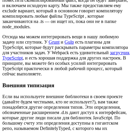
поместить скомпилированный файл, когда он будет завершен,
и включаем исходную карту. Мы также предоставляем ему
exclude вариант, который в основном говорит компилятору
компилировать любые файлы TypeScript , которые
заканчиваются на .ts — он ищет их, пока они не в папке
node_modules.
Отсюда мы можем интегрировать вещи в нашу любимую
задачу или спутник. У
Grunt
и
Gulp
есть плагины для
TypeScript, которые будут раскрывать параметры компилятора
для участников задач. У Webpack есть удивительный
загрузчик
TypeScript
, и есть хорошая поддержка для других настроек. В
принципе, вы можете без особых усилий интегрировать
TypeScript практически в любой рабочий процесс, который
сейчас выполняете.
Внешняя типизация
Если вы используете внешние библиотеки в своем проекте
(давайте будем честными, кто не использует?), вам также
понадобятся другие определения типов. Эти определения,
обозначенные расширением .d.ts дают доступ к интерфейсам,
которые другие люди писали для библиотек JavaScript. По
большому счету эти определения доступны в гигантском
репо, называемом DefinitelyTyped, с которого мы их