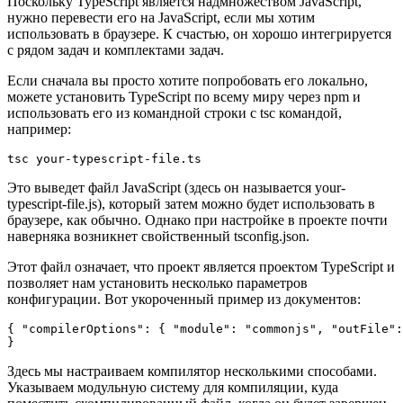
Поскольку TypeScript является надмножеством JavaScript,
нужно перевести его на JavaScript, если мы хотим
использовать в браузере. К счастью, он хорошо интегрируется
с рядом задач и комплектами задач.
Если сначала вы просто хотите попробовать его локально,
можете установить TypeScript по всему миру через npm и
использовать его из командной строки с tsc командой,
например:
Это выведет файл JavaScript (здесь он называется your-
typescript-file.js), который затем можно будет использовать в
браузере, как обычно. Однако при настройке в проекте почти
наверняка возникнет свойственный tsconfig.json.
Этот файл означает, что проект является проектом TypeScript и
позволяет нам установить несколько параметров
конфигурации. Вот укороченный пример из документов:
{ "compilerOptions": { "module": "commonjs", "outFile":
Здесь мы настраиваем компилятор несколькими способами.
Указываем модульную систему для компиляции, куда