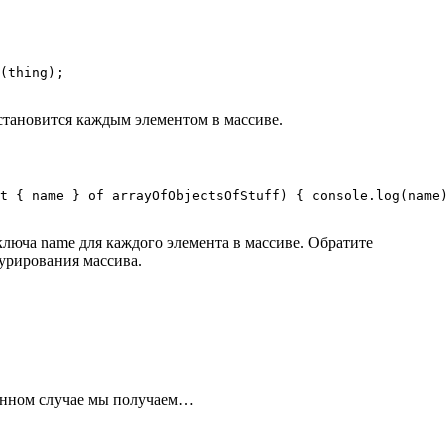
(thing);

g становится каждым элементом в массиве.
t { name } of arrayOfObjectsOfStuff) { console.log(name)
ключа name для каждого элемента в массиве. Обратите
турирования массива.
в данном случае мы получаем…