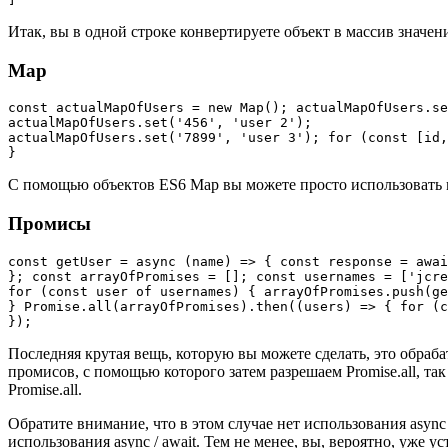
Итак, вы в одной строке конвертируете объект в массив значе
Map
const actualMapOfUsers = new Map(); actualMapOfUsers.se
actualMapOfUsers.set('456', 'user 2');

actualMapOfUsers.set('7899', 'user 3'); for (const [id,
}
С помощью объектов ES6 Map вы можете просто использовать ме
Промисы
const getUser = async (name) => { const response = awai
}; const arrayOfPromises = []; const usernames = ['jcre
for (const user of usernames) { arrayOfPromises.push(ge
} Promise.all(arrayOfPromises).then((users) => { for (c
});
Последняя крутая вещь, которую вы можете сделать, это обраба
промисов, с помощью которого затем разрешаем Promise.all, так
Promise.all.
Обратите внимание, что в этом случае нет использования async 
использования async / await. Тем не менее, вы, вероятно, уже ус