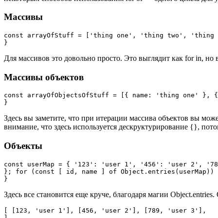
Массивы
const arrayOfStuff = ['thing one', 'thing two', 'thing 
}
Для массивов это довольно просто. Это выглядит как for in, но
Массивы объектов
const arrayOfObjectsOfStuff = [{ name: 'thing one' }, {
}
Здесь вы заметите, что при итерации массива объектов вы мож
внимание, что здесь используется дескруктурирование {}, потом
Объекты
const userMap = { '123': 'user 1', '456': 'user 2', '78
}; for (const [ id, name ] of Object.entries(userMap)) 
}
Здесь все становится еще круче, благодаря магии Object.entrie
[ [123, 'user 1'], [456, 'user 2'], [789, 'user 3'],

]