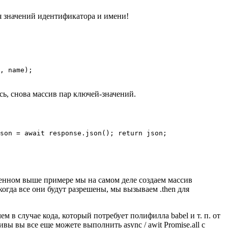
ия значений идентификатора и имени!
, name);

сь, снова массив пар ключей-значений.
son = await response.json(); return json;

еденном выше примере мы на самом деле создаем массив
когда все они будут разрешены, мы вызываем .then для
м в случае кода, который потребует полифилла babel и т. п. от
ивы вы все еще можете выполнить async / awit Promise.all с