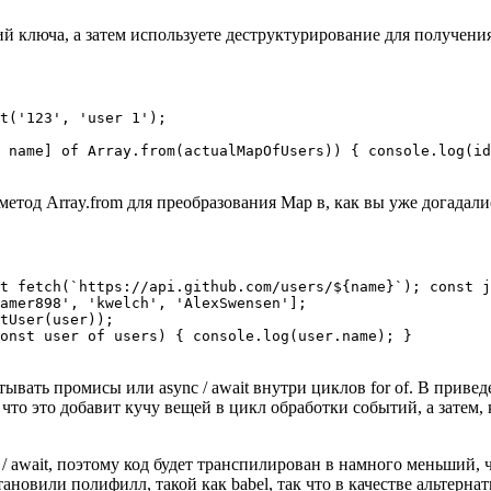
ний ключа, а затем используете деструктурирование для получен
t('123', 'user 1');

 name] of Array.from(actualMapOfUsers)) { console.log(id
тод Array.from для преобразования Map в, как вы уже догадали
t fetch(`https://api.github.com/users/${name}`); const j
amer898', 'kwelch', 'AlexSwensen'];

tUser(user));

onst user of users) { console.log(user.name); }

тывать промисы или async / await внутри циклов for of. В прив
 что это добавит кучу вещей в цикл обработки событий, а затем, 
/ await, поэтому код будет транспилирован в намного меньший, че
тановили полифилл, такой как babel, так что в качестве альтернат