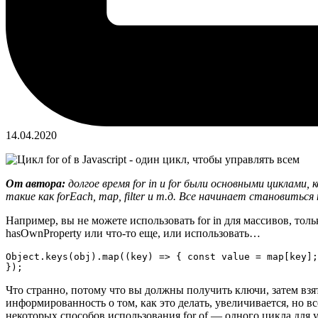
14.04.2020
От автора:
долгое время for in и for были основными циклами
такие как forEach, map, filter и т.д. Все начинает становить
Например, вы не можете использовать for in для массивов, тольк
hasOwnProperty или что-то еще, или использовать…
Object.keys(obj).map((key) => { const value = map[key];

});
Что странно, потому что вы должны получить ключи, затем взять
информированность о том, как это делать, увеличивается, но в
некоторых способов использования for of — одного цикла для 