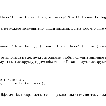
three']; for (const thing of arrayOfStuff) { console.log
 вы не можете применить for in для массива. Суть в том, что thin
name: 'thing two' }, { name: 'thing three' }]; for (cons
ете использовать деструктурирование, чтобы получить значение 
у что мы дескруктурируем объект, а не [], как в случае дескрук
9': 'user 3',

{ console.log(id, name);

s. Object.entries возвращает массив пар ключ-значение, поэтому 