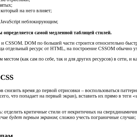
зятых;
оторый на него влияет;
 JavaScript неблокирующим;
ы определяется самой медленной таблицей стилей.
и CSSOM. DOM по большей части строится относительно быстро
гда отдельный ресурс от HTML, на построение CSSOM обычно ух
им местом (как сам по себе, так и для других ресурсов) в сети, и
 CSS
ов снизить время до первой отрисовки – воспользоваться патте
его, что попадает на первый экран), вставить их прямо в теги
<
шь: отделить критичные стили от некритичных на сверхдинамичны
лучае
будет первым экраном
; сложно учесть пограничные случаи;
ипам