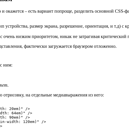
го и окажется – есть вариант попроще, разделить основной CSS
п устройства, размер экрана, разрешение, ориентация, и т.д) 
с очень низким приоритетом, никак не затрагивая критический 
ставления, фактически загружается браузером отложенно.
с ним:
тет.
 отрисовку, на отдельные медиавыражения из него:
th: 20em)" />

dth: 64em)" />

th: 90em)" />

in-width: 120em)" />
