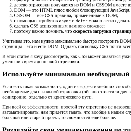
дерево отрисовки получается из DOM и CSSOM вместе в
DOM — это HTML плюс любой блокирующий JavaScript, к
CSSOM — все CSS-правила, применённые к DOM;
с помощью атрибутов
и
можно легко сделать
async
defer
сделать CSS асинхронным намного сложнее;
поэтому важно помнить, что
скорость загрузки страниц
Учитывая это, нам нужно максимально быстро построить DOM 
страницы – это и есть DOM. Однако, поскольку CSS почти все
В этой статье я хочу рассмотреть, как CSS может оказаться узк
уменьшив время до первой отрисовки.
Используйте минимально необходимый
Если есть такая возможность, один из эффективнейших способ
необходимые для начальной отрисовки (обычно это стили для вс
асинхронно, отдельно от критического пути.
При всей ее эффективности, простой эту стратегию не назове
автоматизировать; нам придется гадать, что вообще в нашем с
большой или старый проект, то сложностей еще больше.
Разделяйте свои медиавыражения по т