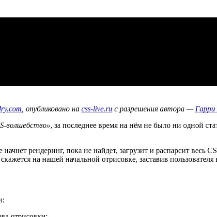
dry.com
, опубликовано на
css-live.ru
с разрешения автора —
Гарри
S-волшебство»
, за последнее время на нём не было ни одной ста
начнет рендеринг, пока не найдет, загрузит и распарсит весь C
скажется на нашей начальной отрисовке, заставив пользователя 
и:
ева отрисовки;