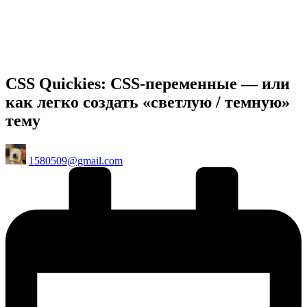
CSS Quickies: CSS-переменные — или
как легко создать «светлую / темную»
тему
Posted
1580509@gmail.com
by