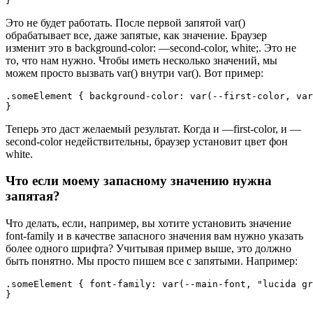
}
Это не будет работать. После первой запятой var()
обрабатывает все, даже запятые, как значение. Браузер
изменит это в background-color: —second-color, white;. Это не
то, что нам нужно. Чтобы иметь несколько значений, мы
можем просто вызвать var() внутри var(). Вот пример:
.someElement { background-color: var(--first-color, var
}
Теперь это даст желаемый результат. Когда и —first-color, и —
second-color недействительны, браузер установит цвет фон
white.
Что если моему запасному значению нужна
запятая?
Что делать, если, например, вы хотите установить значение
font-family и в качестве запасного значения вам нужно указать
более одного шрифта? Учитывая пример выше, это должно
быть понятно. Мы просто пишем все с запятыми. Например:
.someElement { font-family: var(--main-font, "lucida gr
}