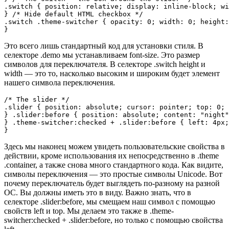
.switch { position: relative; display: inline-block; wi
} /* Hide default HTML checkbox */

.switch .theme-switcher { opacity: 0; width: 0; height:
}
Это всего лишь стандартный код для установки стиля. В
селекторе .demo мы устанавливаем font-size. Это размер
символов для переключателя. В селекторе .switch height и
width — это то, насколько высоким и широким будет элемент
нашего символа переключения.
/* The slider */

.slider { position: absolute; cursor: pointer; top: 0; 
} .slider:before { position: absolute; content: "night"
} .theme-switcher:checked + .slider:before { left: 4px;
}
Здесь мы наконец можем увидеть пользовательские свойства в
действии, кроме использования их непосредственно в .theme
.container, а также снова много стандартного кода. Как видите,
символы переключения — это простые символы Unicode. Вот
почему переключатель будет выглядеть по-разному на разной
ОС. Вы должны иметь это в виду. Важно знать, что в
селекторе .slider:before, мы смещаем наш символ с помощью
свойств left и top. Мы делаем это также в .theme-
switcher:checked + .slider:before, но только с помощью свойства