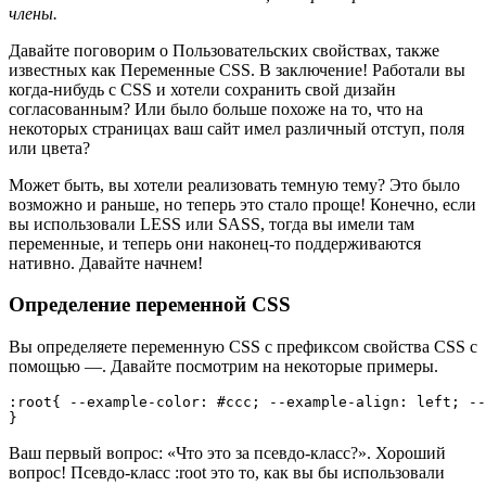
члены.
Давайте поговорим о Пользовательских свойствах, также
известных как Переменные CSS. В заключение! Работали вы
когда-нибудь с CSS и хотели сохранить свой дизайн
согласованным? Или было больше похоже на то, что на
некоторых страницах ваш сайт имел различный отступ, поля
или цвета?
Может быть, вы хотели реализовать темную тему? Это было
возможно и раньше, но теперь это стало проще! Конечно, если
вы использовали LESS или SASS, тогда вы имели там
переменные, и теперь они наконец-то поддерживаются
нативно. Давайте начнем!
Определение переменной CSS
Вы определяете переменную CSS с префиксом свойства CSS с
помощью —. Давайте посмотрим на некоторые примеры.
:root{ --example-color: #ccc; --example-align: left; --
}
Ваш первый вопрос: «Что это за псевдо-класс?». Хороший
вопрос! Псевдо-класс :root это то, как вы бы использовали