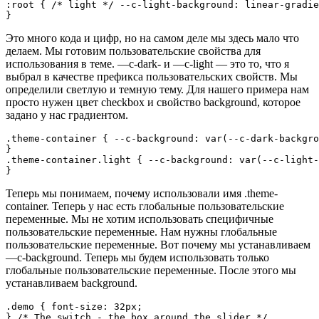
:root { /* light */ --c-light-background: linear-gradie
}
Это много кода и цифр, но на самом деле мы здесь мало что
делаем. Мы готовим пользовательские свойства для
использования в теме. —c-dark- и —c-light — это то, что я
выбрал в качестве префикса пользовательских свойств. Мы
определили светлую и темную тему. Для нашего примера нам
просто нужен цвет checkbox и свойство background, которое
задано у нас градиентом.
.theme-container { --c-background: var(--c-dark-backgro
}

.theme-container.light { --c-background: var(--c-light-
}
Теперь мы понимаем, почему использовали имя .theme-
container. Теперь у нас есть глобальные пользовательские
переменные. Мы не хотим использовать специфичные
пользовательские переменные. Нам нужны глобальные
пользовательские переменные. Вот почему мы устанавливаем
—c-background. Теперь мы будем использовать только
глобальные пользовательские переменные. После этого мы
устанавливаем background.
.demo { font-size: 32px;

} /* The switch - the box around the slider */
