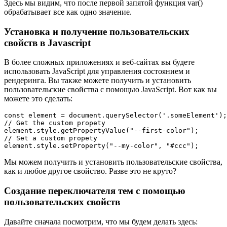
Здесь мы видим, что после первой запятой функция var()
обрабатывает все как одно значение.
Установка и получение пользовательских
свойств в Javascript
В более сложных приложениях и веб-сайтах вы будете
использовать JavaScript для управления состоянием и
рендеринга. Вы также можете получить и установить
пользовательские свойства с помощью JavaScript. Вот как вы
можете это сделать:
const element = document.querySelector('.someElement');

// Get the custom propety

element.style.getPropertyValue("--first-color");

// Set a custom propety

element.style.setProperty("--my-color", "#ccc");
Мы можем получить и установить пользовательские свойства,
как и любое другое свойство. Разве это не круто?
Создание переключателя тем с помощью
пользовательских свойств
Давайте сначала посмотрим, что мы будем делать здесь: