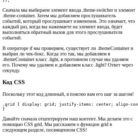
});
Сначала мы выбираем элемент ввода .theme-switcher и элемент
.theme-container. Затем мы добавляем прослушиватель
событий, который прослушивает изменения. Это означает, что
каждый раз, когда вы нажимаете на элемент ввода, будет
выполняться обратный вызов для этого прослушивателя
событий.
В операторе if мы проверяем, существует ли .themeContainer и
выбран ли чек-бокс. Когда это так, мы добавляем в
.themeContainer класс .light, в противном случае мы удаляем
его. Почему мы удаляем и добавляем класс .light? Ответ через
секунду.
Код CSS
Поскольку этот код длинный, я поясню вам его шаг за шагом!
.grid { display: grid; justify-items: center; align-con
}
Давайте сначала отцентрируем наш контент. Мы делаем это с
помощью CSS grid. Мы расскажем о функции grid в
следующем разделе, посвященном CSS!