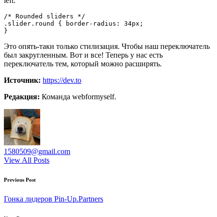
left.
/* Rounded sliders */

.slider.round { border-radius: 34px;

}
Это опять-таки только стилизация. Чтобы наш переключатель
был закругленным. Вот и все! Теперь у нас есть
переключатель тем, который можно расширять.
Источник:
https://dev.to
Редакция:
Команда webformyself.
1580509@gmail.com
View All Posts
Post
Previous Post
navigation
Гонка лидеров Pin-Up.Partners