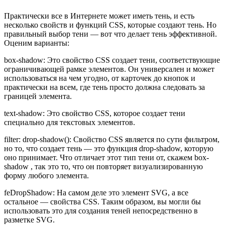
Практически все в Интернете может иметь тень, и есть
несколько свойств и функций CSS, которые создают тень. Но
правильный выбор тени — вот что делает тень эффективной.
Оценим варианты:
box-shadow: Это свойство CSS создает тени, соответствующие
ограничивающей рамке элементов. Он универсален и может
использоваться на чем угодно, от карточек до кнопок и
практически на всем, где тень просто должна следовать за
границей элемента.
text-shadow: Это свойство CSS, которое создает тени
специально для текстовых элементов.
filter: drop-shadow(): Свойство CSS является по сути фильтром,
но то, что создает тень — это функция drop-shadow, которую
оно принимает. Что отличает этот тип тени от, скажем box-
shadow , так это то, что он повторяет визуализированную
форму любого элемента.
feDropShadow: На самом деле это элемент SVG, а все
остальное — свойства CSS. Таким образом, вы могли бы
использовать это для создания теней непосредственно в
разметке SVG.