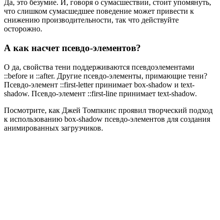
Да, это безумие. И, говоря о сумасшествии, стоит упомянуть,
что слишком сумасшедшее поведение может привести к
снижению производительности, так что действуйте
осторожно.
А как насчет псевдо-элементов?
О да, свойства тени поддерживаются псевдоэлементами
::before и ::after. Другие псевдо-элементы, примающие тени?
Псевдо-элемент ::first-letter принимает box-shadow и text-
shadow. Псевдо-элемент ::first-line принимает text-shadow.
Посмотрите, как Джей Томпкинс проявил творческий подход
к использованию box-shadow псевдо-элементов для создания
анимированных загрузчиков.