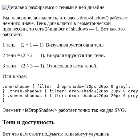
Вы, наверное, догадались, что здесь drop-shadow() работает
немного иначе. Тень добавляется в геометрической
прогрессии, то есть 2^number of shadows — 1. Вот как это
работает:
1 тень = (2 ^ 1 — 1). Визуализируется одна тень.
2 тени = (2 ^ 2 — 1). Визуализируются три тени.
3 тени = (2 ^ 3 — 1). Отрисовано семь теней.
Или в коде:
.one-shadow { filter: drop-shadow(20px 20px 0 grey);

} .three-shadows { filter: drop-shadow(20px 20px 0 grey
} .seven-shadows { filter: drop-shadow(20px 20px 0 grey
}
Элемент <feDropShadow> работает точно так же для SVG.
Тени и доступность
Вот что вам стоит подумать: тени могут улучшить