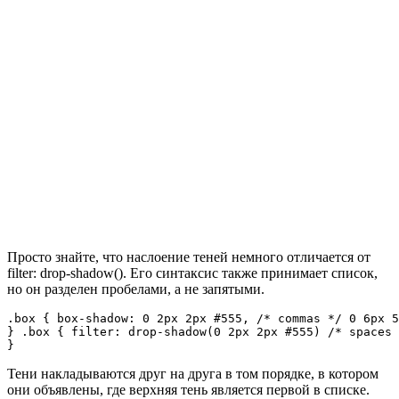
Просто знайте, что наслоение теней немного отличается от
filter: drop-shadow(). Его синтаксис также принимает список,
но он разделен пробелами, а не запятыми.
.box { box-shadow: 0 2px 2px #555, /* commas */ 0 6px 5
} .box { filter: drop-shadow(0 2px 2px #555) /* spaces 
}
Тени накладываются друг на друга в том порядке, в котором
они объявлены, где верхняя тень является первой в списке.