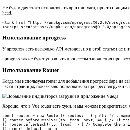
Не будем для этого использовать npm или yarn, просто стащим 
head.
<link href="https://unpkg.com/nprogress@0.2.0/nprogress
Использование nprogress
У nprogress есть несколько API методов, но в этой статье нас и
nprogress также будет управлять процессом заполнения прогре
Использование Router
Когда мы используем router для добавления прогресс бара на с
части страницы, показываю пользователю прогресс загрузки с
Хорошо, что в Vue router есть хуки, и мы можем прикрепиться. 
const router = new Router({ routes: [ { path: '/', name
}) router.beforeResolve((to, from, next) => { // If thi
}) router.afterEach((to, from) => { // Complete the ani