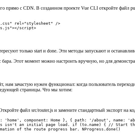
его прямо с CDN. В созданном проекте Vue CLI откройте файл pu
.css" rel="stylesheet" />

нтересуют только start и done. Эти методы запускают и останавли
сс бара. Этот момент можно настроить вручную, но для демонст
айт, нам зачастую нужен функционал: когда пользователь переход
ледующей страницы. Что мы хотим:
Откройте файл src/router.js и замените стандартный экспорт на ко
: 'home', component: Home }, { path: '/about', name: 'ab
s isn't an initial page load. if (to.name) { // Start th
mation of the route progress bar. NProgress.done()
