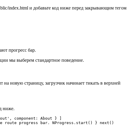
blic/index.html и добавьте код ниже перед закрывающим тегом
вают прогресс бар.
рации мы выберем стандартное поведение.
ит на новую страницу, загрузчик начинает тикать в верхней
д ниже.
out', component: About } ]

e route progress bar. NProgress.start() } next()
