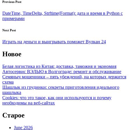
Post
Previous Post
navigation
DateTime, TimeDelta, Strftime(Format): дата и время в Python с
примерами
Next Post
Играть на деньги и выигрывать поможет Вулкан 24
Новое
Белая логистика из Китая: доставка, таможня и экономия
Автосервис ВЭЛЬЮ в Волгограде: ремонт и обслуживание
Семяныч мошенники – пять убеждений, на которых держится
схема
Шашлык из грудинки: секреты приготовления идеального
шашлыка
Cookies: что это такое, как они используются и почему
необходимы на веб-сайтах
Старое
June 2026