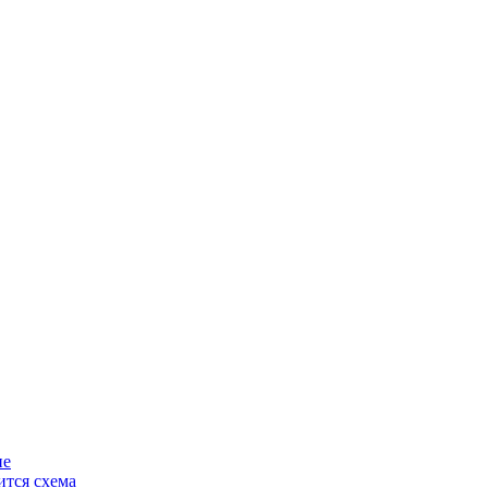
ие
ится схема