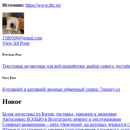
Источник:
https://www.rbc.ru/
1580509@gmail.com
View All Posts
Post
Previous Post
navigation
Текстовые редакторы для веб-разработки: выбор самого достой
Next Post
Бурлящий и кипящий жизнью обменный сервис 7money.co
Новое
Белая логистика из Китая: доставка, таможня и экономия
Автосервис ВЭЛЬЮ в Волгограде: ремонт и обслуживание
Семяныч мошенники – пять убеждений, на которых держится с
Шашлык из грудинки: секреты приготовления идеального ша