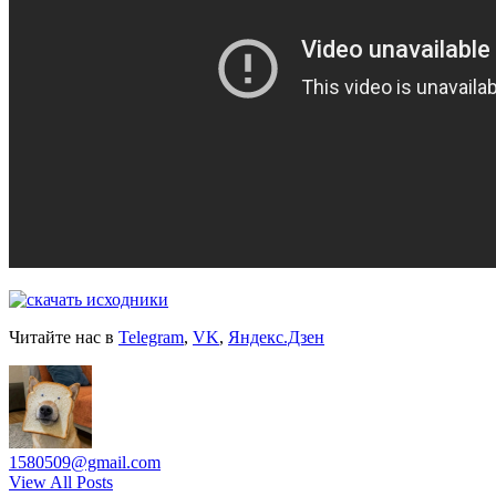
Читайте нас в
Telegram
,
VK
,
Яндекс.Дзен
1580509@gmail.com
View All Posts