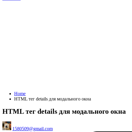
Home
HTML тег details для модального окна
HTML тег details для модального окна
Posted
1580509@gmail.com
by