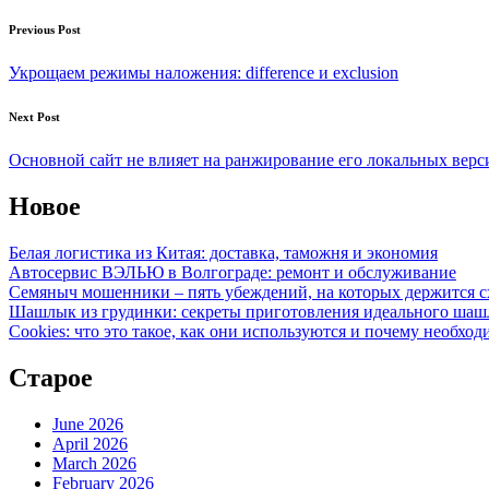
Post
Previous Post
navigation
Укрощаем режимы наложения: difference и exclusion
Next Post
Основной сайт не влияет на ранжирование его локальных верс
Новое
Белая логистика из Китая: доставка, таможня и экономия
Автосервис ВЭЛЬЮ в Волгограде: ремонт и обслуживание
Семяныч мошенники – пять убеждений, на которых держится с
Шашлык из грудинки: секреты приготовления идеального ша
Cookies: что это такое, как они используются и почему необход
Старое
June 2026
April 2026
March 2026
February 2026