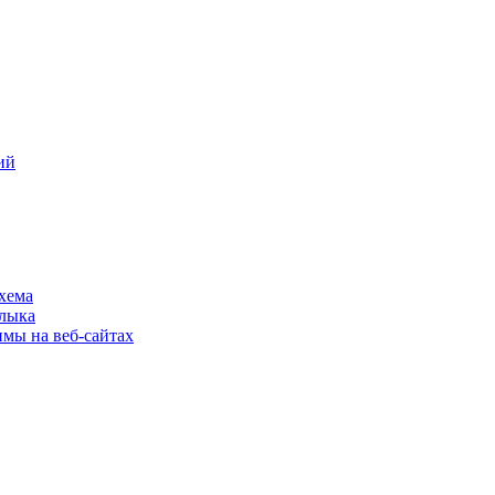
ий
хема
шлыка
имы на веб-сайтах