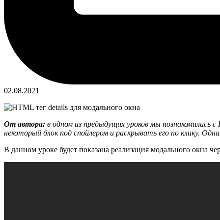
02.08.2021
От автора:
в одном из предыдущих уроков мы познакомились с 
некоторый блок под спойлером и раскрывать его по клику. Однак
В данном уроке будет показана реализация модального окна через