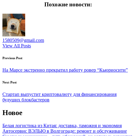
Похожие новости:
1580509@gmail.com
View All Posts
Post
Previous Post
navigation
На Марсе экстренно прекратил работу ровер “Кьюриосити”
Next Post
Стартап выпустит криптовалюту для финансирования
будущих блокбастеров
Новое
Белая логистика из Китая: доставка, таможня и экономия
Автосервис ВЭЛЬЮ в Волгограде: ремонт и обслуживание