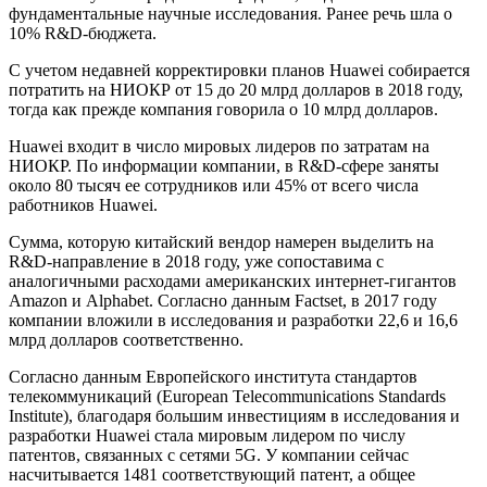
фундаментальные научные исследования. Ранее речь шла о
10% R&D-бюджета.
С учетом недавней корректировки планов Huawei собирается
потратить на НИОКР от 15 до 20 млрд долларов в 2018 году,
тогда как прежде компания говорила о 10 млрд долларов.
Huawei входит в число мировых лидеров по затратам на
НИОКР. По информации компании, в R&D-сфере заняты
около 80 тысяч ее сотрудников или 45% от всего числа
работников Huawei.
Сумма, которую китайский вендор намерен выделить на
R&D-направление в 2018 году, уже сопоставима с
аналогичными расходами американских интернет-гигантов
Amazon и Alphabet. Согласно данным Factset, в 2017 году
компании вложили в исследования и разработки 22,6 и 16,6
млрд долларов соответственно.
Согласно данным Европейского института стандартов
телекоммуникаций (European Telecommunications Standards
Institute), благодаря большим инвестициям в исследования и
разработки Huawei стала мировым лидером по числу
патентов, связанных с сетями 5G. У компании сейчас
насчитывается 1481 соответствующий патент, а общее