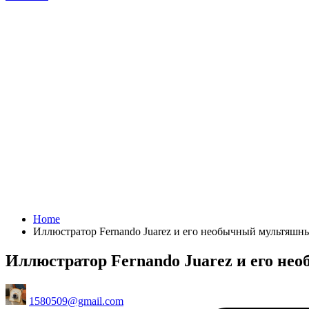
Home
Иллюстратор Fernando Juarez и его необычный мультяшны
Иллюстратор Fernando Juarez и его не
Posted
1580509@gmail.com
by