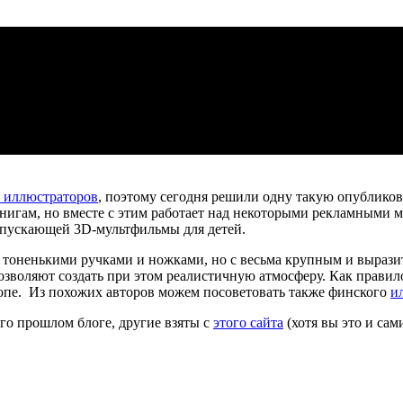
 иллюстраторов
, поэтому сегодня решили одну такую опубликов
нигам, но вместе с этим работает над некоторыми рекламными м
ыпускающей 3D-мультфильмы для детей.
с тоненькими ручками и ножками, но с весьма крупным и выра
позволяют создать при этом реалистичную атмосферу. Как прав
шопе. Из похожих авторов можем посоветовать также финского
и
его прошлом блоге, другие взяты с
этого сайта
(хотя вы это и сам