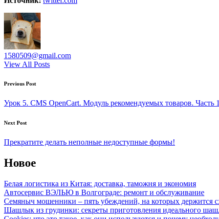
Источник:
twitter.com
1580509@gmail.com
View All Posts
Post
Previous Post
navigation
Урок 5. CMS OpenCart. Модуль рекомендуемых товаров. Часть 
Next Post
Прекратите делать неполные недоступные формы!
Новое
Белая логистика из Китая: доставка, таможня и экономия
Автосервис ВЭЛЬЮ в Волгограде: ремонт и обслуживание
Семяныч мошенники – пять убеждений, на которых держится с
Шашлык из грудинки: секреты приготовления идеального ша
Cookies: что это такое, как они используются и почему необход