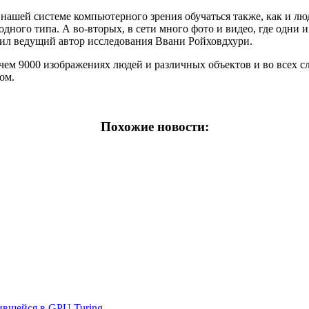
нашей системе компьютерного зрения обучаться также, как и лю
дного типа. А во-вторых, в сети много фото и видео, где одни и
явил ведущий автор исследования Ввани Ройховдхури.
чем 9000 изображениях людей и различных объектов и во всех с
ом.
Похожие новости:
ившейся в GPU Turing