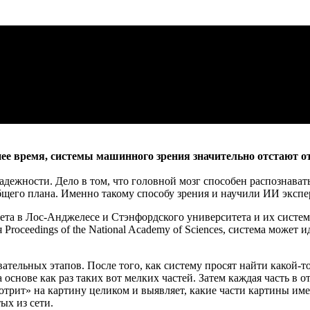
ее время, системы машинного зрения значительно отстают от
адежности. Дело в том, что головной мозг способен распознавать
общего плана. Именно такому способу зрения и научили ИИ экс
ета в Лос-Анджелесе и Стэнфордского университета и их систе
Proceedings of the National Academy of Sciences, система может
ательных этапов. После того, как систему просят найти какой-то
основе как раз таких вот мелких частей. Затем каждая часть в 
рит» на картину целиком и выявляет, какие части картины имею
ых из сети.