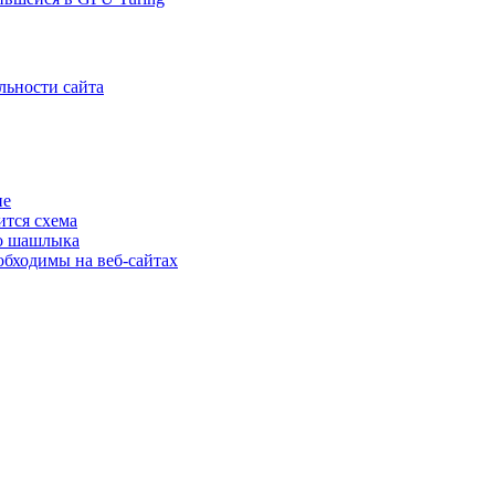
льности сайта
ие
ится схема
го шашлыка
еобходимы на веб-сайтах