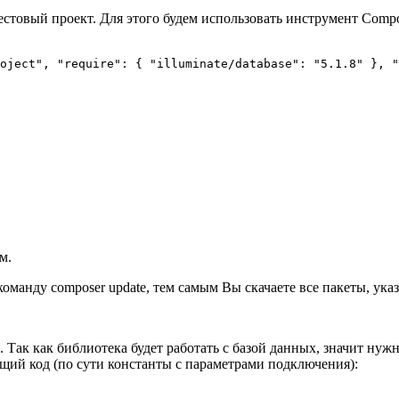
стовый проект. Для этого будем использовать инструмент Compos
oject", "require": { "illuminate/database": "5.1.8" }, "
м.
манду composer update, тем самым Вы скачаете все пакеты, указ
 Так как библиотека будет работать с базой данных, значит нуж
ющий код (по сути константы с параметрами подключения):