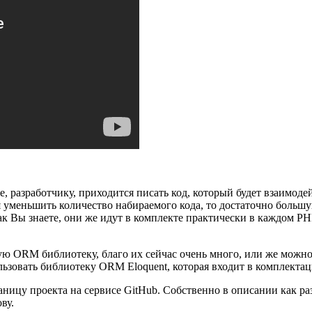
е, разработчику, приходится писать код, который будет взаимод
я уменьшить количество набираемого кода, то достаточно боль
 Вы знаете, они же идут в комплекте практически в каждом PHP
ую ORM библиотеку, благо их сейчас очень много, или же можно 
льзовать библиотеку ORM Eloquent, которая входит в комплектац
аницу проекта на сервисе GitHub. Собственно в описании как р
ву.