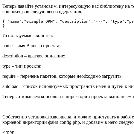
Теперь давайте установим, интересующую нас библиотеку на те
composer.json следующего содержания.
{ "name":"example ORM", "description":"---", "type":"pr
Используемые свойства:
name – имя Вашего проекта;
description – краткое описание;
type – тип проекта;
require – перечень пакетов, которые необходимо загрузить;
autoload – список используемых пространств имен и путей к ни
Теперь открываем консоль и в директории проекта выполняем ко
Собственно установка завершена, и можно приступать к работе.
корневой директории файл config.php, и добавим в него следу
<?php
