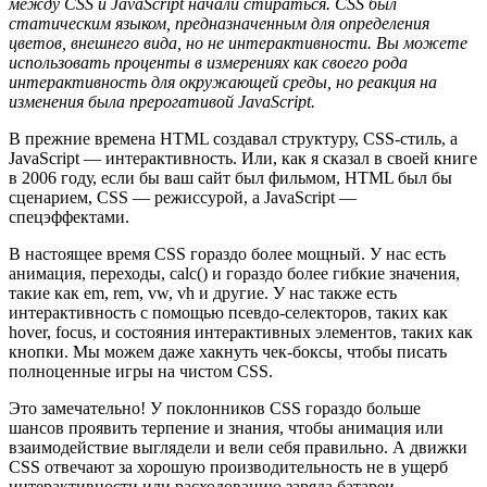
между CSS и JavaScript начали стираться. CSS был
статическим языком, предназначенным для определения
цветов, внешнего вида, но не интерактивности. Вы можете
использовать проценты в измерениях как своего рода
интерактивность для окружающей среды, но реакция на
изменения была прерогативой JavaScript.
В прежние времена HTML создавал структуру, CSS-стиль, а
JavaScript — интерактивность. Или, как я сказал в своей книге
в 2006 году, если бы ваш сайт был фильмом, HTML был бы
сценарием, CSS — режиссурой, а JavaScript —
спецэффектами.
В настоящее время CSS гораздо более мощный. У нас есть
анимация, переходы, calc() и гораздо более гибкие значения,
такие как em, rem, vw, vh и другие. У нас также есть
интерактивность с помощью псевдо-селекторов, таких как
hover, focus, и состояния интерактивных элементов, таких как
кнопки. Мы можем даже хакнуть чек-боксы, чтобы писать
полноценные игры на чистом CSS.
Это замечательно! У поклонников CSS гораздо больше
шансов проявить терпение и знания, чтобы анимация или
взаимодействие выглядели и вели себя правильно. А движки
CSS отвечают за хорошую производительность не в ущерб
интерактивности или расходованию заряда батареи