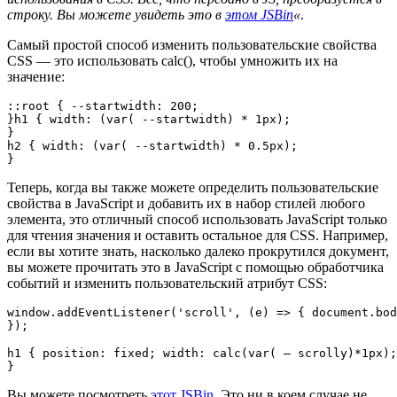
строку. Вы можете увидеть это в
этом JSBin
«
.
Самый простой способ изменить пользовательские свойства
CSS — это использовать calc(), чтобы умножить их на
значение:
::root { --startwidth: 200;

}h1 { width: (var( --startwidth) * 1px);

}

h2 { width: (var( --startwidth) * 0.5px);

}
Теперь, когда вы также можете определить пользовательские
свойства в JavaScript и добавить их в набор стилей любого
элемента, это отличный способ использовать JavaScript только
для чтения значения и оставить остальное для CSS. Например,
если вы хотите знать, насколько далеко прокрутился документ,
вы можете прочитать это в JavaScript с помощью обработчика
событий и изменить пользовательский атрибут CSS:
window.addEventListener('scroll', (e) => { document.bod
});
h1 { position: fixed; width: calc(var( — scrolly)*1px);
}
Вы можете посмотреть
этот JSBin
. Это ни в коем случае не