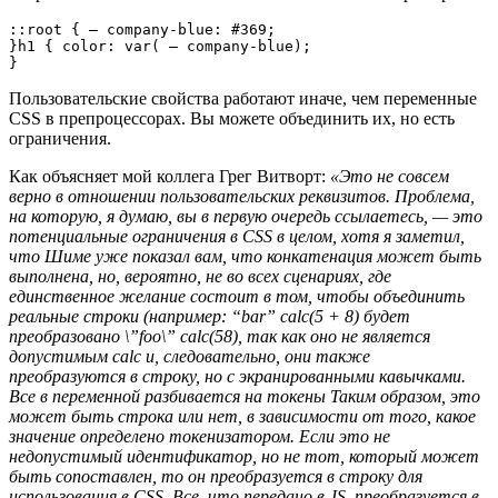
::root { — company-blue: #369;

}h1 { color: var( — company-blue);

}
Пользовательские свойства работают иначе, чем переменные
CSS в препроцессорах. Вы можете объединить их, но есть
ограничения.
Как объясняет мой коллега Грег Витворт:
«Это не совсем
верно в отношении пользовательских реквизитов. Проблема,
на которую, я думаю, вы в первую очередь ссылаетесь, — это
потенциальные ограничения в CSS в целом, хотя я заметил,
что Шиме уже показал вам, что конкатенация может быть
выполнена, но, вероятно, не во всех сценариях, где
единственное желание состоит в том, чтобы объединить
реальные строки (например: “bar” calc(5 + 8) будет
преобразовано \”foo\” calc(58), так как оно не является
допустимым calc и, следовательно, они также
преобразуются в строку, но с экранированными кавычками.
Все в переменной разбивается на токены Таким образом, это
может быть строка или нет, в зависимости от того, какое
значение определено токенизатором. Если это не
недопустимый идентификатор, но не тот, который может
быть сопоставлен, то он преобразуется в строку для
использования в CSS. Все, что передано в JS, преобразуется в