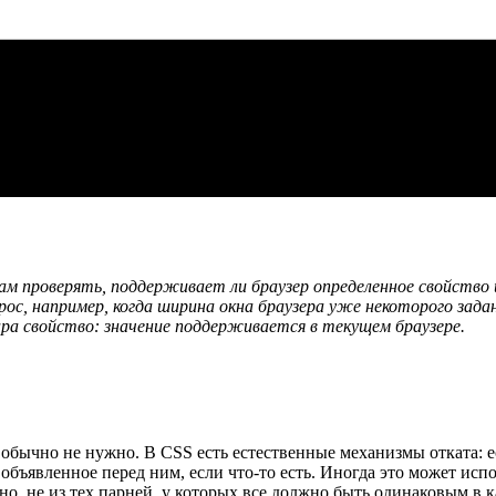
м проверять, поддерживает ли браузер определенное свойство и
с, например, когда ширина окна браузера уже некоторого задан
ара свойство: значение поддерживается в текущем браузере.
о обычно не нужно. В CSS есть естественные механизмы отката: 
 объявленное перед ним, если что-то есть. Иногда это может исп
, не из тех парней, у которых все должно быть одинаковым в ка