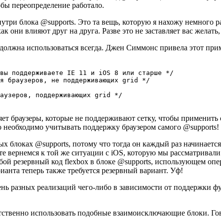
обы переопределение работало.
внутри блока @supports. Это та вещь, которую я нахожу немног
ак они влияют друг на друга. Разве это не заставляет вас жела
она должна использоваться всегда. Джен Симмонс привела этот п
вы поддерживаете IE 11 и iOS 8 или старше */

я браузеров, не поддерживающих grid */

аузеров, поддерживающих grid */

яет браузеры, которые не поддерживают сетку, чтобы применить 
то необходимо учитывать поддержку браузером самого @supports!
ых блоках @supports, потому что тогда он каждый раз начинаетс
те вернемся к той же ситуации с iOS, которую мы рассматривали
юбой резервный код flexbox в блоке @supports, использующем опера
варианта теперь также требуется резервный вариант. Уф!
нь разных реализаций чего-либо в зависимости от поддержки фун
пятственно использовать подобные взаимоисключающие блоки. Г