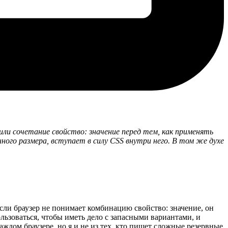
ли сочетание свойство: значение перед тем, как применять
ного размера, вступает в силу CSS внутри него. В том же духе
если браузер не понимает комбинацию свойство: значение, он
ользоваться, чтобы иметь дело с запасными вариантами, и
ждом браузере, но я и не из тех, кто пишет сложные резервные