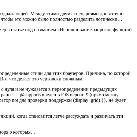
о раздражающей. Между этими двумя сценариями достаточно
ть, чтобы это можно было полностью разделить логически…
ример в статье под названием «Использование запросов функций
определенные стили для этих браузеров. Причина, по которой
 Вот что делает это чертовски сложным.
я с нуля и не нуждается в переопределении предыдущих
 ранее … @supports введен в iOS версии 9 (прямо между
тор not для проверки поддержки (display: grid) {}, не будет
кций, когда становится легче рассуждать и различать эти
оворя о которых…