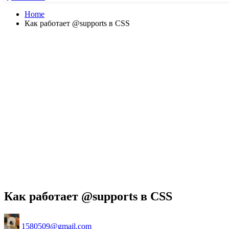
Home
Как работает @supports в CSS
Как работает @supports в CSS
Posted
1580509@gmail.com
by