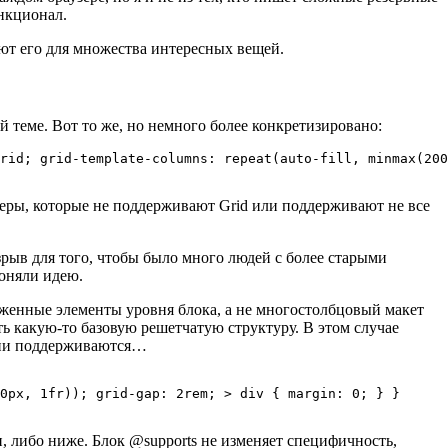
нкционал.
зуют его для множества интересных вещей.
й теме. Вот то же, но немного более конкретизировано:
rid; grid-template-columns: repeat(auto-fill, minmax(200
зеры, которые не поддерживают Grid или поддерживают не все
зрыв для того, чтобы было много людей с более старыми
поняли идею.
оженные элементы уровня блока, а не многостолбцовый макет
еть какую-то базовую решетчатую структуру. В этом случае
 они поддерживаются…
0px, 1fr)); grid-gap: 2rem; > div { margin: 0; } }

и, либо ниже. Блок @supports не изменяет специфичность,