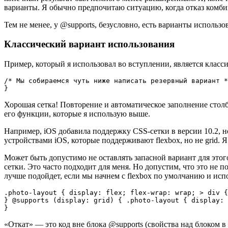
варианты. Я обычно предпочитаю ситуацию, когда отказ комби
Тем не менее, у @supports, безусловно, есть варианты использ
Классический вариант использования
Пример, который я использовал во вступлении, является класс
/* Мы собираемся чуть ниже написать резервный вариант *
}
Хорошая сетка! Повторение и автоматическое заполнение столб
его функции, которые я использую выше.
Например, iOS добавила поддержку CSS-сетки в версии 10.2, н
устройствами iOS, которые поддерживают flexbox, но не grid. Я
Может быть допустимо не оставлять запасной вариант для этог
сетки. Это часто подходит для меня. Но допустим, что это не 
лучше подойдет, если мы начнем с flexbox по умолчанию и ис
.photo-layout { display: flex; flex-wrap: wrap; > div {
} @supports (display: grid) { .photo-layout { display: 
}
«Откат» — это код вне блока @supports (свойства над блоком в