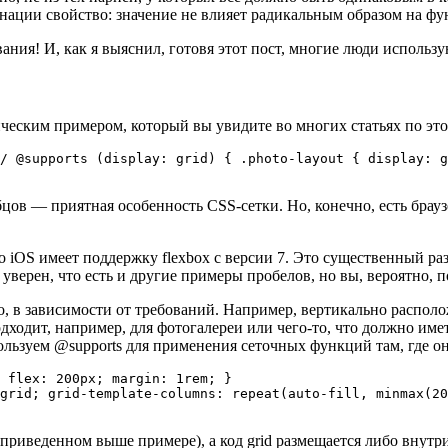
нации свойство: значение не влияет радикальным образом на фу
ования! И, как я выяснил, готовя этот пост, многие люди исполь
ическим примером, который вы увидите во многих статьях по это
/ @supports (display: grid) { .photo-layout { display: g
цов — приятная особенность CSS-сетки. Но, конечно, есть брау
о iOS имеет поддержку flexbox с версии 7. Это существенный ра
 уверен, что есть и другие примеры пробелов, но вы, вероятно, 
о, в зависимости от требований. Например, вертикально распол
подходит, например, для фотогалереи или чего-то, что должно им
пользуем @supports для применения сеточных функций там, где
 flex: 200px; margin: 1rem; }

grid; grid-template-columns: repeat(auto-fill, minmax(20
 приведенном выше примере), а код grid размещается либо внутр