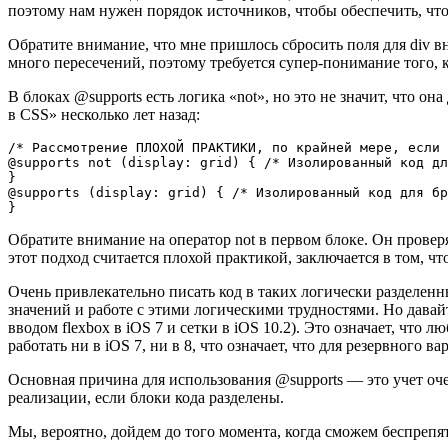
поэтому нам нужен порядок источников, чтобы обеспечить, чт
Обратите внимание, что мне пришлось сбросить поля для div 
много пересечений, поэтому требуется супер-понимание того, к
В блоках @supports есть логика «not», но это не значит, что 
в CSS» несколько лет назад:
/* Рассмотрение ПЛОХОЙ ПРАКТИКИ, по крайней мере, если 
@supports not (display: grid) { /* Изолированный код дл
}

@supports (display: grid) { /* Изолированный код для бр
}
Обратите внимание на оператор not в первом блоке. Он провер
этот подход считается плохой практикой, заключается в том, ч
Очень привлекательно писать код в таких логически разделенн
значений и работе с этими логическими трудностями. Но давай
вводом flexbox в iOS 7 и сетки в iOS 10.2). Это означает, что л
работать ни в iOS 7, ни в 8, что означает, что для резервного 
Основная причина для использования @supports — это учет оче
реализации, если блоки кода разделены.
Мы, вероятно, дойдем до того момента, когда сможем беспре