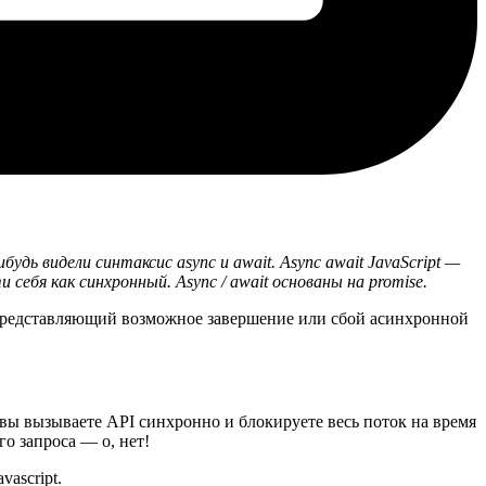
дь видели синтаксис async и await. Async await JavaScript —
себя как синхронный. Async / await основаны на promise.
т, представляющий возможное завершение или сбой асинхронной
то вы вызываете API синхронно и блокируете весь поток на время
о запроса — о, нет!
ascript.