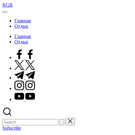
Skip
RGB
to
content
Главная
Отдых
Главная
Отдых
facebook.com
twitter.com
t.me
instagram.com
youtube.com
Subscribe