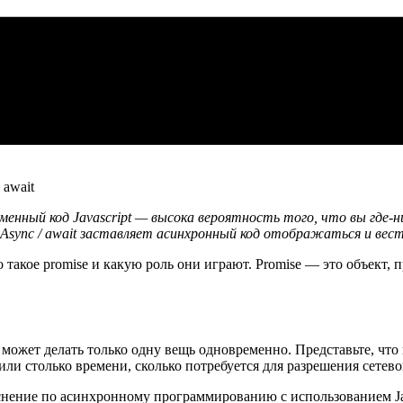
ный код Javascript — высока вероятность того, что вы где-нибу
Async / await заставляет асинхронный код отображаться и вести 
то такое promise и какую роль они играют. Promise — это объек
ipt может делать только одну вещь одновременно. Представьте, ч
и столько времени, сколько потребуется для разрешения сетевог
снение по асинхронному программированию с использованием Jav