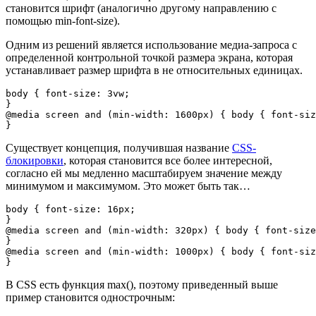
становится шрифт (аналогично другому направлению с
помощью min-font-size).
Одним из решений является использование медиа-запроса с
определенной контрольной точкой размера экрана, которая
устанавливает размер шрифта в не относительных единицах.
body { font-size: 3vw;

}

@media screen and (min-width: 1600px) { body { font-siz
}
Существует концепция, получившая название
CSS-
блокировки
, которая становится все более интересной,
согласно ей мы медленно масштабируем значение между
минимумом и максимумом. Это может быть так…
body { font-size: 16px;

}

@media screen and (min-width: 320px) { body { font-size
}

@media screen and (min-width: 1000px) { body { font-siz
}
В CSS есть функция max(), поэтому приведенный выше
пример становится однострочным: