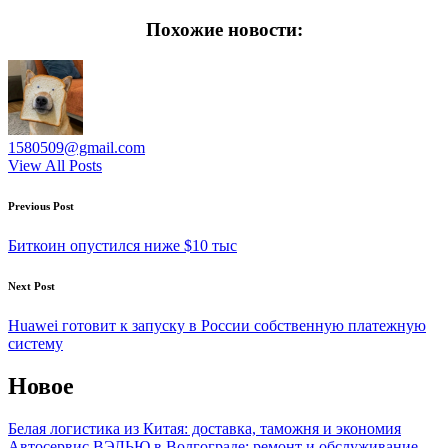
Похожие новости:
1580509@gmail.com
View All Posts
Post
Previous Post
navigation
Биткоин опустился ниже $10 тыс
Next Post
Huawei готовит к запуску в России собственную платежную
систему
Новое
Белая логистика из Китая: доставка, таможня и экономия
Автосервис ВЭЛЬЮ в Волгограде: ремонт и обслуживание