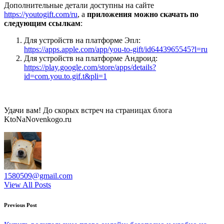
Дополнительные детали доступны на сайте
https://youtogift.com/ru
, а
приложения можно скачать по
следующим ссылкам
:
Для устройств на платформе Эпл:
https://apps.apple.com/app/you-to-gift/id6443965545?l=ru
Для устройств на платформе Андроид:
https://play.google.com/store/apps/details?
id=com.you.to.gif.t&pli=1
Удачи вам! До скорых встреч на страницах блога
KtoNaNovenkogo.ru
1580509@gmail.com
View All Posts
Post
Previous Post
navigation