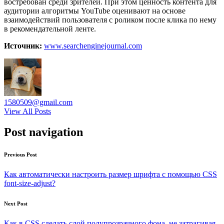
востребован среди зрителей. При этом ценность контента для
аудитории алгоритмы YouTube оценивают на основе
взаимодействий пользователя с роликом после клика по нему
в рекомендательной ленте.
Источник:
www.searchenginejournal.com
1580509@gmail.com
View All Posts
Post navigation
Previous Post
Как автоматически настроить размер шрифта с помощью CSS
font-size-adjust?
Next Post
Как в CSS сделать слой полупрозрачного фона, не затрагивая