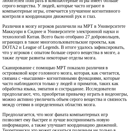
любителей поиграть в компьютерные игры имеет больше
серого вещества. У людей, которые часто играют в
компьютерные игры, отмечается улучшение когнитивного
контроля и координации движений рук и глаз.
Различия в мозгу игроков различили на МРТ в Университете
Маккуори в Сиднее и Университете электронной науки и
технологий Китая. Всего было отобрано 27 добровольцев,
играющих в такие многопользовательские проекты, как
DOTA2 и League of Legends. В итоге удалось зафиксировать,
что у игроков с опытом больше серого вещества в мозге, а
также лучше развиты некоторые отделы мозга.
Сканирование с помощью МРТ показало различия в
островковой коре головного мозга, которая, как считается,
связана с «высшими» когнитивными функциями, которые
часто наблюдаются только у людей и приматов, таких как
обработка языка, эмпатия и сострадание. Исследователи
предполагают, что, приобретая привычку играть в видеоигры,
можно активно увеличить объем серого вещества и связность
между сетями в определенных областях мозга.
Предполагается, что мозг фаната компьютерных игр
позволяет ему быстрее и лучше воспринимать новую
информацию, а также улучшает координацию движений.
Теоретически это может оказаться полезным не только в