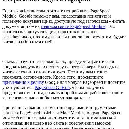
Если вы действительно хотите попробовать PageSpeed
Module, Google поможет вам, предоставив понятную и
полезную документацию, доступную под заголовком «Читать
документацию» на
главном сайте PageSpeed Module
. Это
техническая документация, подготовленная для
разработчиков, поэтому, если вы новичок во всем этом, будьте
готовы разбираться с ней.
Сначала изучите тестовый блок, прежде чем фактически
внедрять модуль в архитектуру вашего сервера. Вы ведь не
хотите случайно сломать что-то. Поэтому вам нужно
проявлять осторожность. Кроме того, просмотрите
примечания к релизу
Google для модуля PageSpeed и посетите
учетную запись
PageSpeed GitHub
, чтобы получить
представление о том, с какими проблемами работают люди и
какие известные ошибки могут ожидать вас.
При использовании совместно с другими инструментами,
включая PageSpeed Insights и MachMetrics, модуль PageSpeed
может быть полезным инструментом для автоматической
оптимизации вашего веб-сайта и обеспечения высокой
производительности при загрузке. Вы можете сократить