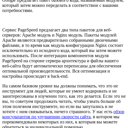
Google предлагает пакет базового кода, называемый модулем,
который затем можно переделать в соответствии с вашими
потребностями.
Сервис PageSpeed предлагает два типа пакетов для веб-
серверов: Apache модуль и Nginx модуль. Пакеты модулей
Apache являются предварительно собранными двоичными
файлами, в то время как модуль конфигурации Nginx состоит
исключительно из исходного кода, который вы затем можете
использовать. После интеграции компонентов модуля
PageSpeed на стороне сервера архитектура и файлы вашего
веб-сайта будут автоматически переписаны для обеспечения
оптимальной производительности. Вся оптимизация и
настройка происходит в back-end.
На самом базовом уровне вы должны понимать, что это не
инструмент для людей, которые не умеют кодировать и не
заинтересованы в изучении того, как это делается. Если это не
вы, то советуем продолжать читать, чтобы узнать больше об
этом полезном инструменте, но если вы запутались и не
хотите с ним связываться, ничего страшного. У нас есть
обзор
консультантов по улучшению скорости сайта
, в котором мы
порекомендовали некоторых из них, к которым вы можете
обратиться за индивидуальной помощью.