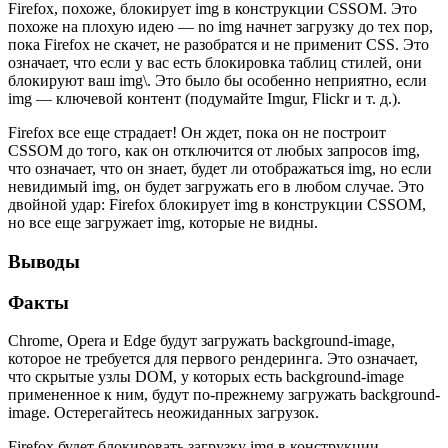
Firefox, похоже, блокирует img в конструкции CSSOM. Это
похоже на плохую идею — no img начнет загрузку до тех пор,
пока Firefox не скачет, не разобратся и не применит CSS. Это
означает, что если у вас есть блокировка таблиц стилей, они
блокируют ваш img\. Это было бы особенно неприятно, если
img — ключевой контент (подумайте Imgur, Flickr и т. д.).
Firefox все еще страдает! Он ждет, пока он не построит
CSSOM до того, как он отключится от любых запросов img,
что означает, что он знает, будет ли отображаться img, но если
невидимый img, он будет загружать его в любом случае. Это
двойной удар: Firefox блокирует img в конструкции CSSOM,
но все еще загружает img, которые не видны.
Выводы
Факты
Chrome, Opera и Edge будут загружать background-image,
которое не требуется для первого рендеринга. Это означает,
что скрытые узлы DOM, у которых есть background-image
примененное к ним, будут по-прежнему загружать background-
image. Остерегайтесь неожиданных загрузок.
Firefox будет блокировать загрузку img в конструкции