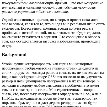
консультантом, возглавляющим проект. Это был невероятно
интересный и полезный проект, и мы сделали некоторые
реальные улучшения в бизнесе и клиенте.
Одной из основных причин, по которым проект показался
мне веселым, является то, что он дал мне реальный шанс стать
экспертом. Естественно, команда всегда должна решать
проблемы с низкой вилкой, но как только это будет сделано,
вы сможете углубиться в сорняки. Это сообщение в блоге о
том, как осуществляется загрузка изображений, происходит
оттуда.
Background
Чтобы лучше контролировать, как серия миниатюрных
изображений отображается на главной странице одного из
своих продуктов, команда решила создать их не как элементы
img, а как background-image CSS: это позволило им улучшать
размер и позиционировать изображения в их контейнере, и,
отложив в сторону любые смысловые проблемы, это имеет
смысл с точки зрения стиля. Моя единственная оговорка
знала, что, поскольку изображения определены в CSS, а не в
HTML, их исходящие запросы не будут запускаться до тех
пор, пока браузер не создаст дерево рендеринга: это будет
только после того, как все CSS будут загружены,