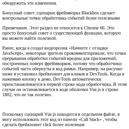
обнаружить эти изменения.
Бонусный совет: сценарии фреймворка Blackbox сделает
контрольные точки обработчика событий более полезными
Примечание. Этот раздел не относится к Chrome 66. Это
просто бонусный совет о существующей функции, которую
вы можете найти полезной.
Ранее, когда я создал видеоролик «Начните с отладки
JavaScript», некоторые зрители прокомментировали, что точки
прерывания обработки событий вредны для приложений,
построенных поверх фреймворков, потому что обработчики
событий часто обернуты в код рамки. Например, на рисунке
ниже я установил брейкпоинт для кликов в DevTools. Когда я
нажимаю кнопку в демо, DevTools автоматически
приостанавливается в первой строке кода обработчика. В этом
случае он останавливается в коде оболочки Vue.js в строке
1802, что не так полезно.
Поскольку сценарий Vue.js находится в отдельном файле, я
могу использовать этот код из панели «Call Stack» , чтобы
сделать брейкпоинт click более полезным