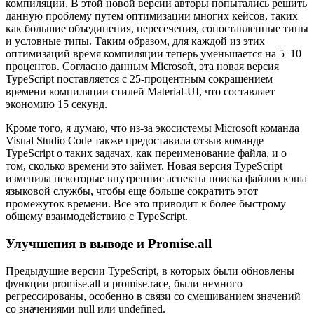
компиляции. В этой новой версии авторы попытались решить
данную проблему путем оптимизации многих кейсов, таких
как большие объединения, пересечения, сопоставленные типы
и условные типы. Таким образом, для каждой из этих
оптимизаций время компиляции теперь уменьшается на 5–10
процентов. Согласно данным Microsoft, эта новая версия
TypeScript поставляется с 25-процентным сокращением
времени компиляции стилей Material-UI, что составляет
экономию 15 секунд.
Кроме того, я думаю, что из-за экосистемы Microsoft команда
Visual Studio Code также предоставила отзыв команде
TypeScript о таких задачах, как переименование файла, и о
том, сколько времени это займет. Новая версия TypeScript
изменила некоторые внутренние аспекты поиска файлов кэша
языковой службы, чтобы еще больше сократить этот
промежуток времени. Все это приводит к более быстрому
общему взаимодействию с TypeScript.
Улучшения в выводе и Promise.all
Предыдущие версии TypeScript, в которых были обновлены
функции promise.all и promise.race, были немного
регрессированы, особенно в связи со смешиванием значений
со значениями null или undefined.