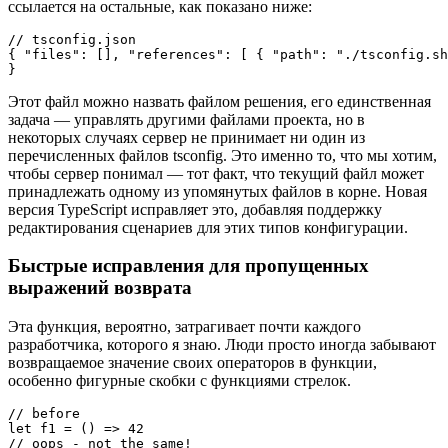
ссылается на остальные, как показано ниже:
// tsconfig.json

{ "files": [], "references": [ { "path": "./tsconfig.sh
}
Этот файл можно назвать файлом решения, его единственная
задача — управлять другими файлами проекта, но в
некоторых случаях сервер не принимает ни один из
перечисленных файлов tsconfig. Это именно то, что мы хотим,
чтобы сервер понимал — тот факт, что текущий файл может
принадлежать одному из упомянутых файлов в корне. Новая
версия TypeScript исправляет это, добавляя поддержку
редактирования сценариев для этих типов конфигурации.
Быстрые исправления для пропущенных
выражений возврата
Эта функция, вероятно, затрагивает почти каждого
разработчика, которого я знаю. Люди просто иногда забывают
возвращаемое значение своих операторов в функции,
особенно фигурные скобки с функциями стрелок.
// before

let f1 = () => 42

// oops - not the same!
