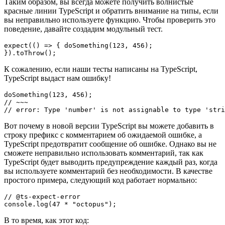
Таким образом, вы всегда можете получить волнистые
красные линии TypeScript и обратить внимание на типы, если
вы неправильно используете функцию. Чтобы проверить это
поведение, давайте создадим модульный тест.
expect(() => { doSomething(123, 456);

}).toThrow();
К сожалению, если наши тесты написаны на TypeScript,
TypeScript выдаст нам ошибку!
doSomething(123, 456);

// ~~~

// error: Type 'number' is not assignable to type 'stri
Вот почему в новой версии TypeScript вы можете добавить в
строку префикс с комментарием об ожидаемой ошибке, а
TypeScript предотвратит сообщение об ошибке. Однако вы не
сможете неправильно использовать комментарий, так как
TypeScript будет выводить предупреждение каждый раз, когда
вы используете комментарий без необходимости. В качестве
простого примера, следующий код работает нормально:
// @ts-expect-error

console.log(47 * "octopus");
В то время, как этот код: