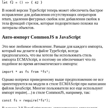
let f2 = () => { 42 }
В новой версии TypeScript теперь может обеспечить быстрое
исправление для добавления отсутствующих операторов
return, удаления фигурных скобок или добавления скобок в
тела функций стрелок, которые подозрительно похожи на
литералы объектов.
Авто-импорт CommonJS в JavaScript
Это мое любимое обновление. Раньше для каждого импорта,
который вы делаете в файле TypeScript, всегда
предполагалось, что вы хотели бы использовать стиль
импорта ECMAScript, и поэтому он обеспечивает что-то
подобное во время автоматического импорта:
import * as fs from "fs";
Однако вопреки приведенному выше предположению не все
ориентируются на модули в стиле ECMAScript при написании
файлов JavaScript. Многие пользователи все еще используют
импорт require(…) в стиле CommonJS, например, так:
const fs = require("fs");