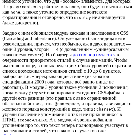
немного: уточнено, что для «особых» элементов, для которых
работает как
, оно будет и вычисляться
display:contents
none
как
, а также уточнено определение контекста
none
форматирования и оговорено, что
не анимируется
display
(даже дискретно).
Заодно с ним обновился модуль каскада и наследования CSS
(Cascading and Inheritance). Он уже давно был кандидатом в
рекомендации, причем, что необычно, аж в двух вариантах —
один 3 уровня, второй — 4 (c добавленным «универсальным
значением»
). Но браузеры
до сих пор путаются
в
revert
очередности приоритетов стилей в случае анимаций. Чтобы
им стало проще, в новых редакциях обоих уровней сократили
список возможных источников стилей с 10 до 8 пунктов,
выбросив т.н. «перекрывающие стили» (из забытой
спецификации 2000 года, которые всё равно нигде не
работали). В модуле 3 уровня также уточнили 2 исключения,
когда между
и копированием одного CSS-файла в
@import
другой есть разница (это правила с явно ограниченной
областью действия, типа
, и правила, зависящие от
@namespace
жесткого порядка конструкций в коде, типа
). И
@charset
убрали последние упоминания о так и не прижившихся в
HTML
-стилях. А в модуле 4 уровня добавили
scoped
уточнение про то, что текст теперь полноправно участвует в
наследовании стилей, что важно в случае того же