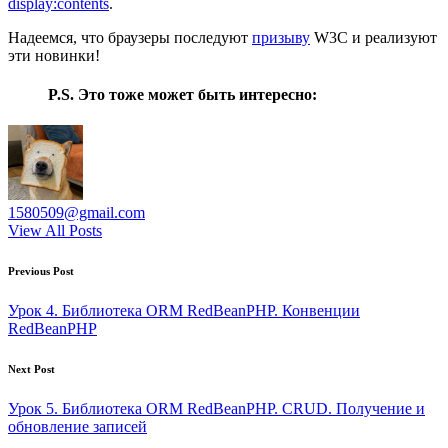
display:contents
.
Надеемся, что браузеры последуют
призыву
W3C и реализуют
эти новинки!
P.S. Это тоже может быть интересно:
1580509@gmail.com
View All Posts
Post
Previous Post
navigation
Урок 4. Библиотека ORM RedBeanPHP. Конвенции
RedBeanPHP
Next Post
Урок 5. Библиотека ORM RedBeanPHP. CRUD. Получение и
обновление записей