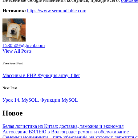
Внесенные Google изменения коснулись, прежде всего,
обновле
Источник:
https://www.seroundtable.com
1580509@gmail.com
View All Posts
Post
Previous Post
navigation
Массивы в PHP. Функция array_filter
Next Post
Урок 14. MySQL. Функции MySQL
Новое
Белая логистика из Китая: доставка, таможня и экономия
Автосервис ВЭЛЬЮ в Волгограде: ремонт и обслуживание
Семяныч мошенники – пять убеждений, на которых держится с