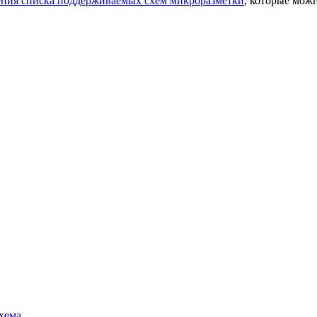
ния списка поддерживаемых схем микроразметки
, которые мож
хема