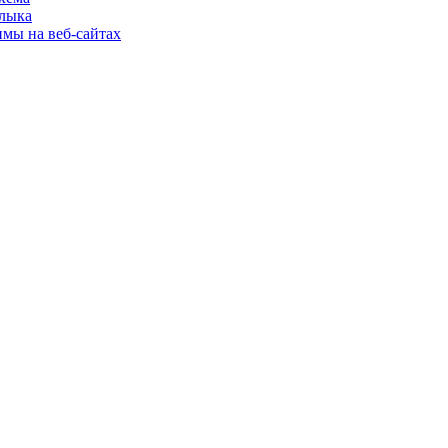
шлыка
имы на веб-сайтах