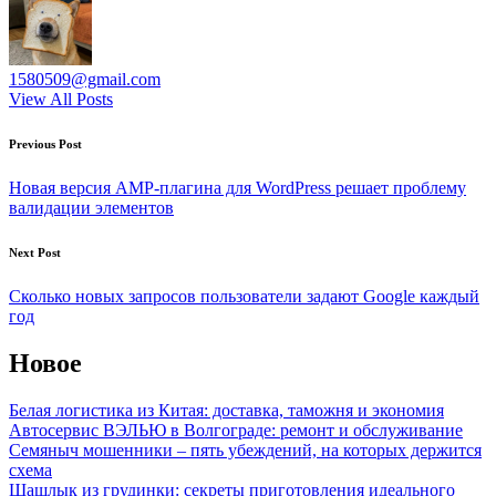
1580509@gmail.com
View All Posts
Post
Previous Post
navigation
Новая версия AMP-плагина для WordPress решает проблему
валидации элементов
Next Post
Сколько новых запросов пользователи задают Google каждый
год
Новое
Белая логистика из Китая: доставка, таможня и экономия
Автосервис ВЭЛЬЮ в Волгограде: ремонт и обслуживание
Семяныч мошенники – пять убеждений, на которых держится
схема
Шашлык из грудинки: секреты приготовления идеального