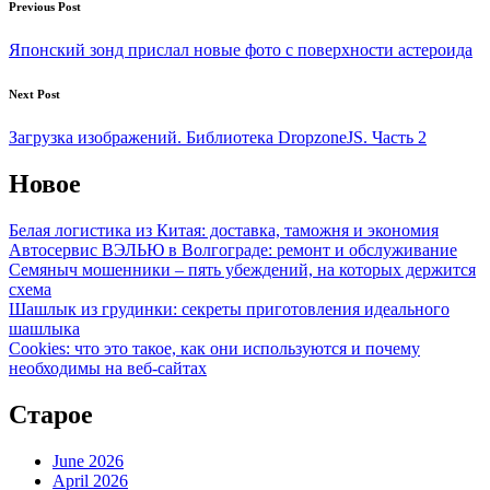
Post
Previous Post
navigation
Японский зонд прислал новые фото с поверхности астероида
Next Post
Загрузка изображений. Библиотека DropzoneJS. Часть 2
Новое
Белая логистика из Китая: доставка, таможня и экономия
Автосервис ВЭЛЬЮ в Волгограде: ремонт и обслуживание
Семяныч мошенники – пять убеждений, на которых держится
схема
Шашлык из грудинки: секреты приготовления идеального
шашлыка
Cookies: что это такое, как они используются и почему
необходимы на веб-сайтах
Старое
June 2026
April 2026