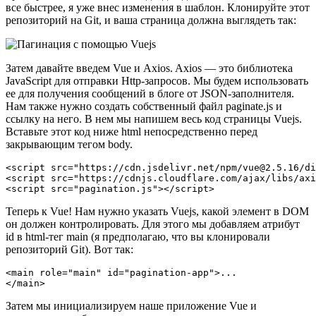
все быстрее, я уже внес изменения в шаблон. Клонируйте этот
репозиторий на Git, и ваша страница должна выглядеть так:
Затем давайте введем Vue и Axios. Axios — это библиотека
JavaScript для отправки Http-запросов. Мы будем использовать
ее для получения сообщений в блоге от JSON-заполнителя.
Нам также нужно создать собственный файл paginate.js и
ссылку на него. В нем мы напишем весь код страницы Vuejs.
Вставьте этот код ниже html непосредственно перед
закрывающим тегом body.
<script src="https://cdn.jsdelivr.net/npm/vue@2.5.16/di
<script src="https://cdnjs.cloudflare.com/ajax/libs/axi
Теперь к Vue! Нам нужно указать Vuejs, какой элемент в DOM
он должен контролировать. Для этого мы добавляем атрибут
id в html-тег main (я предполагаю, что вы клонировали
репозиторий Git). Вот так:
<main role="main" id="pagination-app">...

Затем мы инициализируем наше приложение Vue и