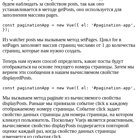
будем наблюдать за свойством posts, так как оно
устанавливается в методе getPosts, оно используется для
заполнения массива pages.
const paginationApp = new Vue({ el: '#pagination-app', 
Из watcher posts мы вызываем метод setPages. Цикл for в
setPages заполняет массив страниц числами от 1 до количества
страниц, которые нам нужно создать.
Теперь нам нужен способ определить, какие посты будут
отображаться на основе текущего номера страницы. Затем мы
вернем эти сообщения в нашем вычисляемом свойстве
displayedPosts.
Мы вызываем метод paginate из вычисляемого свойства
displayPosts. Раньше мы привязали событие click к каждому
отображаемому номеру страницы. Событие click задает
свойство данных страницы для номера страницы, на котором
кликнул пользователь. Поскольку Vuejs является реактивным,
вычисляемое свойство displayPosts подвергается повторной
оценке каждый раз, когда свойство данных страницы
изменяется из события click.