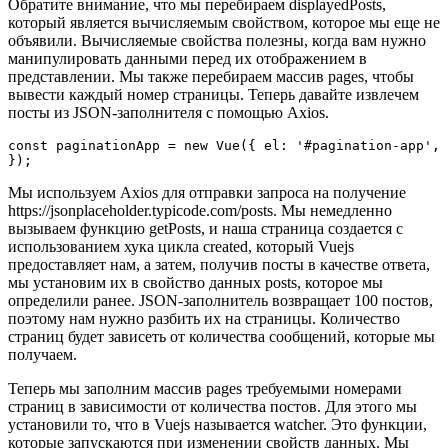
Обратите внимание, что мы перебираем displayedPosts,
который является вычисляемым свойством, которое мы еще не
объявили. Вычисляемые свойства полезны, когда вам нужно
манипулировать данными перед их отображением в
представлении. Мы также перебираем массив pages, чтобы
вывести каждый номер страницы. Теперь давайте извлечем
посты из JSON-заполнителя с помощью Axios.
const paginationApp = new Vue({ el: '#pagination-app', 
Мы используем Axios для отправки запроса на получение
https://jsonplaceholder.typicode.com/posts. Мы немедленно
вызываем функцию getPosts, и наша страница создается с
использованием хука цикла created, который Vuejs
предоставляет нам, а затем, получив посты в качестве ответа,
мы установим их в свойство данных posts, которое мы
определили ранее. JSON-заполнитель возвращает 100 постов,
поэтому нам нужно разбить их на страницы. Количество
страниц будет зависеть от количества сообщений, которые мы
получаем.
Теперь мы заполним массив pages требуемыми номерами
страниц в зависимости от количества постов. Для этого мы
установили то, что в Vuejs называется watcher. Это функции,
которые запускаются при изменении свойств данных. Мы