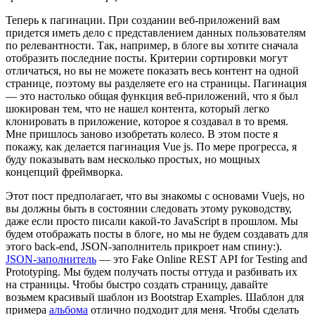
Теперь к пагинации. При создании веб-приложений вам
придется иметь дело с представлением данных пользователям
по релевантности. Так, например, в блоге вы хотите сначала
отобразить последние посты. Критерии сортировки могут
отличаться, но вы не можете показать весь контент на одной
странице, поэтому вы разделяете его на страницы. Пагинация
— это настолько общая функция веб-приложений, что я был
шокирован тем, что не нашел контента, который легко
клонировать в приложение, которое я создавал в то время.
Мне пришлось заново изобретать колесо. В этом посте я
покажу, как делается пагинация Vue js. По мере прогресса, я
буду показывать вам несколько простых, но мощных
концепций фреймворка.
Этот пост предполагает, что вы знакомы с основами Vuejs, но
вы должны быть в состоянии следовать этому руководству,
даже если просто писали какой-то JavaScript в прошлом. Мы
будем отображать посты в блоге, но мы не будем создавать для
этого back-end, JSON-заполнитель прикроет нам спину:).
JSON-заполнитель
— это Fake Online REST API for Testing and
Prototyping. Мы будем получать посты оттуда и разбивать их
на страницы. Чтобы быстро создать страницу, давайте
возьмем красивый шаблон из Bootstrap Examples. Шаблон для
примера
альбома
отлично подходит для меня. Чтобы сделать