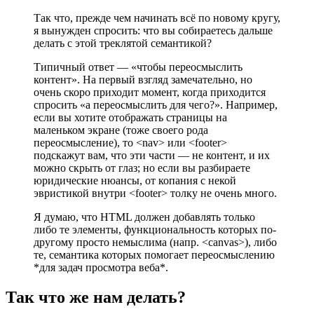
Так что, прежде чем начинать всё по новому кругу,
я вынужден спросить: что вы собираетесь дальше
делать с этой треклятой семантикой?
Типичный ответ — «чтобы переосмыслить
контент». На первый взгляд замечательно, но
очень скоро приходит момент, когда приходится
спросить «а переосмыслить для чего?». Например,
если вы хотите отображать страницы на
маленьком экране (тоже своего рода
переосмысление), то <nav> или <footer>
подскажут вам, что эти части — не контент, и их
можно скрыть от глаз; но если вы разбираете
юридические нюансы, от копания с некой
эвристикой внутри <footer> толку не очень много.
Я думаю, что HTML должен добавлять только
либо те элементы, функциональность которых по-
другому просто немыслима (напр. <canvas>), либо
те, семантика которых помогает переосмыслению
*для задач просмотра веба*.
Так что же нам делать?