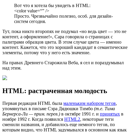
Вот что я хотела бы увидеть в HTML:
<color value=“” />
Просто. Чрезвычайно полезно, особ. для дизайн-
систем сегодня.
Тут, пока никто второпях не подумал «но ведь цвет — это не
контент, а оформление!», Сара говорила о страницах с
палитрами образцов цвета. В этом случае цвета — именно
контент. Кажется, что это хороший кандидат в семантические
элементы, потому что у него есть значение.
На правах Древнего Старожила Веба, я сел и пораздумывал
над этим.
HTML: растраченная молодость
Первая редакция HTML была
маленьким набором тегов
,
упомянутых в письме Сэра Дядюшки Тимбо
(т.е. Тима
Бернерса-Ли — прим. перев.)
в октябре 1991 г. и
принятых
в
ноябре 1992 г. Когда появился
HTML2
, некоторые теги
сменили названия, и добавилось еще немного тегов, по
которым видно, что HTML задумывался в основном как язык