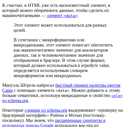
К счастью, в HTML уже есть малоизвестный элемент, в
который можно оборачивать данные, чтобы сделать их
машиночитаемыми —
элемент
:
<data>
Этот элемент может использоваться для разных
целей.
В сочетании с микроформатами или
микроданными, этот элемент помогает обеспечить
как машиночитаемое значение для анализаторов
данных, так и человекочитаемое значение для
отображения в браузере. В этом случае формат,
который должен использоваться в атрибуте value,
определяется используемым словарем
микроформатов или микроданных.
Мануэль Штрель набросал
быстрый пример палитры цветов
Сары
с помощью элемента
. Можно добавить к этому
<data>
больше семантики, используя микроданные и свойство
color
из schema.org
.
Некоторые
словари из schema.org
выдерживают «проверку на
браузерный интерфейс» Робена и Мэтью (постольку-
поскольку). Мы знаем, что
расширенные сниппеты в
результатах поиска Google
используют кое-что из