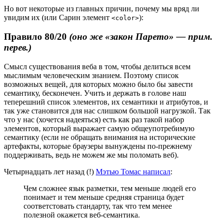
Но вот некоторые из главных причин, почему мы вряд ли
увидим их (или Сарин элемент
):
<color>
Правило 80/20
(оно же «закон Парето» — прим.
перев.)
Смысл существования веба в том, чтобы делиться всем
мыслимым человеческим знанием. Поэтому список
возможных вещей, для которых можно было бы завести
семантику, бесконечен. Учить и держать в голове наш
теперешний список элементов, их семантики и атрибутов, и
так уже становится для нас слишком большой нагрузкой. Так
что у нас (хочется надеяться) есть как раз такой набор
элементов, который выражает самую общеупотребимую
семантику (если не обращать внимания на исторические
артефакты, которые браузеры вынуждены по-прежнему
поддерживать, ведь не можем же мы поломать веб).
Четырнадцать лет назад (!)
Мэтью Томас написал
:
Чем сложнее язык разметки, тем меньше людей его
понимает и тем меньше средняя страница будет
соответстовать стандарту, так что тем менее
полезной окажется веб-семантика.