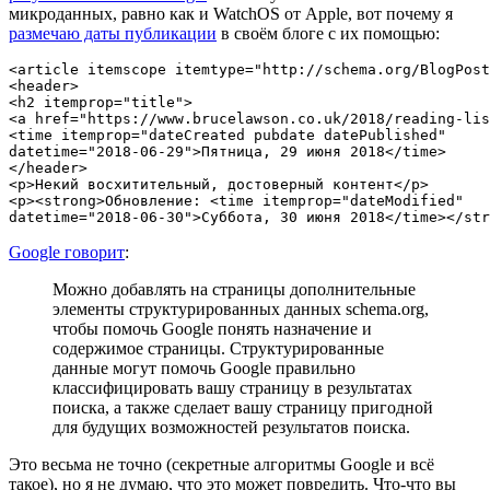
микроданных, равно как и WatchOS от Apple, вот почему я
размечаю даты публикации
в своём блоге с их помощью:
<article itemscope itemtype="http://schema.org/BlogPost
<header>

<h2 itemprop="title">

<a href="https://www.brucelawson.co.uk/2018/reading-lis
<time itemprop="dateCreated pubdate datePublished"

datetime="2018-06-29">Пятница, 29 июня 2018</time>

</header>

<p>Некий восхитительный, достоверный контент</p>

<p><strong>Обновление: <time itemprop="dateModified"

Google говорит
:
Можно добавлять на страницы дополнительные
элементы структурированных данных schema.org,
чтобы помочь Google понять назначение и
содержимое страницы. Структурированные
данные могут помочь Google правильно
классифицировать вашу страницу в результатах
поиска, а также сделает вашу страницу пригодной
для будущих возможностей результатов поиска.
Это весьма не точно (секретные алгоритмы Google и всё
такое), но я не думаю, что это может повредить. Что-что вы