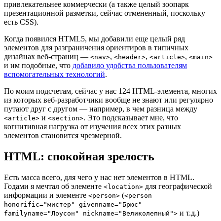
привлекательнее коммерчески (а также целый зоопарк
презентационной разметки, сейчас отмененный, поскольку
есть CSS).
Когда появился HTML5, мы добавили еще целый ряд
элементов для разграничения ориентиров в типичных
дизайнах веб-страниц —
,
,
,
<nav>
<header>
<article>
<main>
и им подобные, что
добавило удобства пользователям
вспомогательных технологий
.
По моим подсчетам, сейчас у нас 124 HTML-элемента, многих
из которых веб-разработчики вообще не знают или регулярно
путают друг с другом — например, в чем разница между
и
. Это подсказывает мне, что
<article>
<section>
когнитивная нагрузка от изучения всех этих разных
элементов становится чрезмерной.
HTML: спокойная зрелость
Есть масса всего, для чего у нас нет элементов в HTML.
Годами я мечтал об элементе
для географической
<location>
информации и элементе
(
<person>
<person
honorific="мистер" givenname="Брюс"
и т.д.)
familyname="Лоусон" nickname="Великолепный">