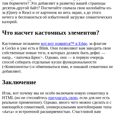
там бормочете? Это добавляет в разметку вашей страницы
десяток-другой байт? Посчитайте сначала свои килобайты из-
за jQuery и React и от картинок во весь экран, а до этого
нечего и беспокоиться об избыточной загрузке семантических
калорий.
Что насчет кастомных элементов?
Кастомные пельмени
вот-вот появятся™ в Edge
, за флагом
в Gecko и уже есть в Blink. Они позволяют вам заводить свои
собственные новые теги, в которых должен быть дефис —
напр., <лапочка-Брюс>. Однако, они — в первую очередь
способ собирать отдельные куски функциональности
(«Компоненты») и обмениваться ими, и никакой семантики не
добавляют.
Заключение
Итак, вот почему мы не особо включаем новую семантику в
HTML (но не стесняйтесь
предлагать свою
, если для нее есть
реальное применение). Однако, много чего можно сделать и с
имеющейся семантикой, универсальными контейнерами типа
и встроенной расширяемостью. Счастливой вам
<data>