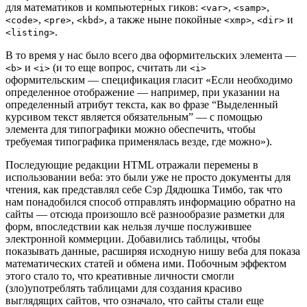
для математиков и компьютерных гиков:
,
,
<var>
<samp>
,
,
, а также ныне покойные
,
и
<code>
<pre>
<kbd>
<xmp>
<dir>
.
<listing>
В то время у нас было всего два оформительских элемента —
и
(и то еще вопрос, считать ли
<b>
<i>
<i>
оформительским — спецификация гласит «Если необходимо
определенное отображение — например, при указании на
определенный атрибут текста, как во фразе “Выделенный
курсивом текст является обязательным” — с помощью
элемента для типографики можно обеспечить, чтобы
требуемая типографика применялась везде, где можно»).
Последующие редакции HTML отражали перемены в
использовании веба: это были уже не просто документы для
чтения, как представлял себе Сэр Дядюшка Тимбо, так что
нам понадобился способ отправлять информацию обратно на
сайты — отсюда произошло всё разнообразие разметки для
форм, впоследствии как нельзя лучше послужившее
электронной коммерции. Добавились таблицы, чтобы
показывать данные, расширяя исходную нишу веба для показа
математических статей и обмена ими. Побочным эффектом
этого стало то, что креативные личности смогли
(зло)употреблять таблицами для создания красиво
выглядящих сайтов, что означало, что сайты стали еще