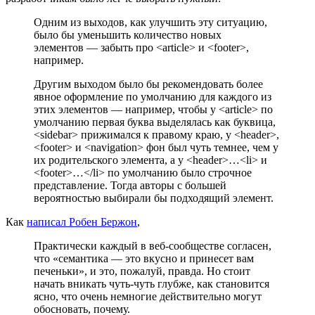
Одним из выходов, как улучшить эту ситуацию,
было бы уменьшить количество новых
элементов — забыть про <article> и <footer>,
например.
Другим выходом было бы рекомендовать более
явное оформление по умолчанию для каждого из
этих элементов — например, чтобы у <article> по
умолчанию первая буква выделялась как буквица,
<sidebar> прижимался к правому краю, у <header>,
<footer> и <navigation> фон был чуть темнее, чем у
их родительского элемента, а у <header>…<li> и
<footer>…</li> по умолчанию было строчное
представление. Тогда авторы с большей
вероятностью выбирали бы подходящий элемент.
Как
написал Робен Бержон
,
Практически каждый в веб-сообществе согласен,
что «семантика — это вкусно и принесет вам
печеньки», и это, пожалуй, правда. Но стоит
начать вникать чуть-чуть глубже, как становится
ясно, что очень немногие действительно могут
обосновать, почему.