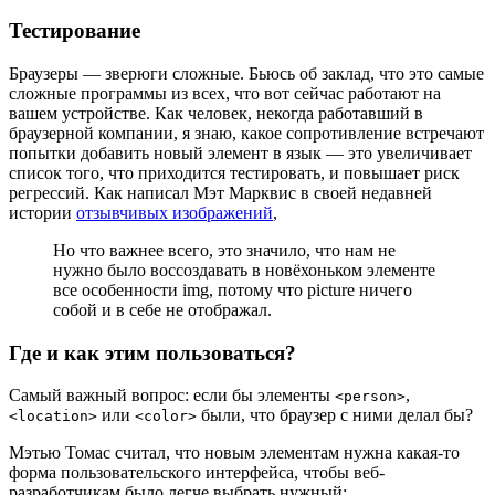
Тестирование
Браузеры — зверюги сложные. Бьюсь об заклад, что это самые
сложные программы из всех, что вот сейчас работают на
вашем устройстве. Как человек, некогда работавший в
браузерной компании, я знаю, какое сопротивление встречают
попытки добавить новый элемент в язык — это увеличивает
список того, что приходится тестировать, и повышает риск
регрессий. Как написал Мэт Марквис в своей недавней
истории
отзывчивых изображений
,
Но что важнее всего, это значило, что нам не
нужно было воссоздавать в новёхоньком элементе
все особенности img, потому что picture ничего
собой и в себе не отображал.
Где и как этим пользоваться?
Самый важный вопрос: если бы элементы
,
<person>
или
были, что браузер с ними делал бы?
<location>
<color>
Мэтью Томас считал, что новым элементам нужна какая-то
форма пользовательского интерфейса, чтобы веб-
разработчикам было легче выбрать нужный: